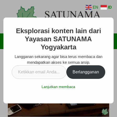
Langsung
EN
ID
ke
isi
Eksplorasi konten lain dari
Yayasan SATUNAMA
Menu
Yogyakarta
Langganan sekarang agar bisa terus membaca dan
mendapatkan akses ke semua arsip.
Ketikkan
Berlangganan
email
Anda...
Lanjutkan membaca