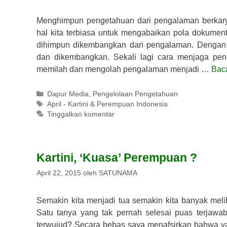
Menghimpun pengetahuan dari pengalaman berkar
hal kita terbiasa untuk mengabaikan pola dokume
dihimpun dikembangkan dari pengalaman. Dengan
dan dikembangkan. Sekali lagi cara menjaga pe
memilah dan mengolah pengalaman menjadi …
Bac
Kategori
Dapur Media
,
Pengelolaan Pengetahuan
Tag
April - Kartini & Perempuan Indonesia
Tinggalkan komentar
Kartini, ‘Kuasa’ Perempuan ?
April 22, 2015
oleh
SATUNAMA
Semakin kita menjadi tua semakin kita banyak mel
Satu tanya yang tak pernah selesai puas terjawa
terwujud? Secara bebas saya menafsirkan bahwa y