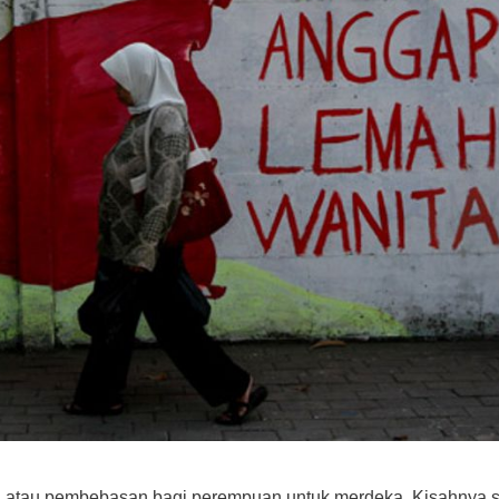
si atau pembebasan bagi perempuan untuk merdeka. Kisahnya s