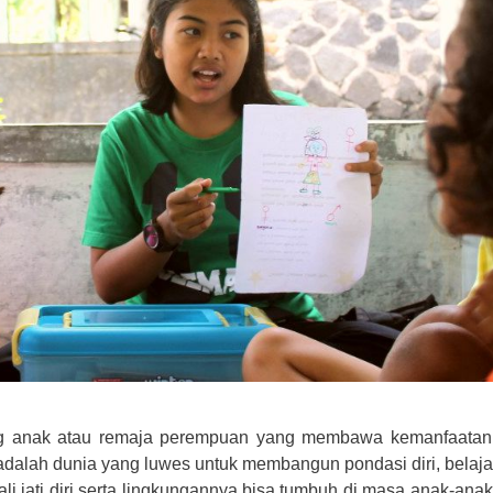
ng anak atau remaja perempuan yang membawa kemanfaatan
adalah dunia yang luwes untuk membangun pondasi diri, belaja
 jati diri serta lingkungannya bisa tumbuh di masa anak-anak