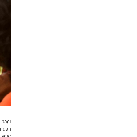
 bagi
r dan
 agar