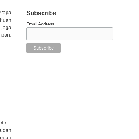
Subscribe
erapa
ahuan
Email Address
ijaga
mpan,
tini.
sudah
mpuan