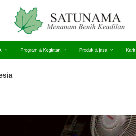
A
Program & Kegiatan
Produk & jasa
Karir
esia