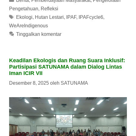
Berita
,
Pemberdayaan Masyarakat
,
Pengelolaan
Pengetahuan
,
Refleksi
Tag
Ekologi
,
Hutan Lestari
,
IPAF
,
IPAFcycle6
,
WeAreIndigenous
Tinggalkan komentar
Keadilan Ekologis dan Ruang Suara Inklusif:
Partisipasi SATUNAMA dalam Dialog Lintas
Iman ICIR VII
Desember 8, 2025
oleh
SATUNAMA