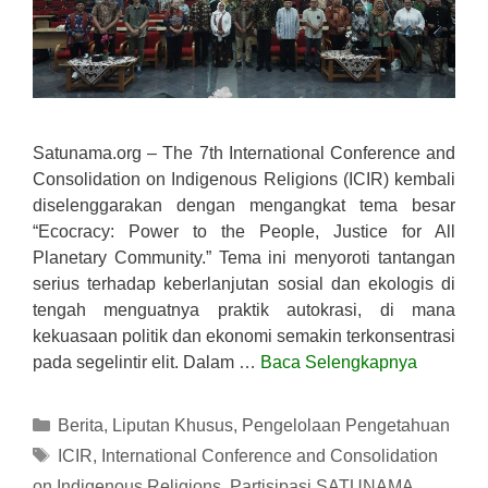
Satunama.org – The 7th International Conference and
Consolidation on Indigenous Religions (ICIR) kembali
diselenggarakan dengan mengangkat tema besar
“Ecocracy: Power to the People, Justice for All
Planetary Community.” Tema ini menyoroti tantangan
serius terhadap keberlanjutan sosial dan ekologis di
tengah menguatnya praktik autokrasi, di mana
kekuasaan politik dan ekonomi semakin terkonsentrasi
pada segelintir elit. Dalam …
Baca Selengkapnya
Kategori
Berita
,
Liputan Khusus
,
Pengelolaan Pengetahuan
Tag
ICIR
,
International Conference and Consolidation
on Indigenous Religions
,
Partisipasi SATUNAMA