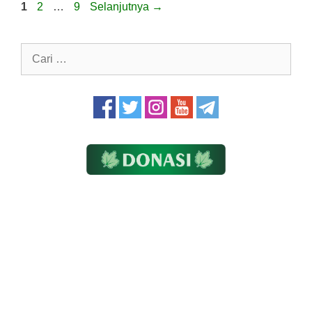
Halaman
Halaman
Halaman
1
2
…
9
Selanjutnya
→
Cari
untuk: