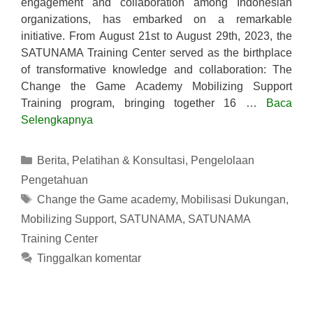
engagement and collaboration among Indonesian
organizations, has embarked on a remarkable
initiative. From August 21st to August 29th, 2023, the
SATUNAMA Training Center served as the birthplace
of transformative knowledge and collaboration: The
Change the Game Academy Mobilizing Support
Training program, bringing together 16 …
Baca
Selengkapnya
Kategori
Berita
,
Pelatihan & Konsultasi
,
Pengelolaan
Pengetahuan
Tag
Change the Game academy
,
Mobilisasi Dukungan
,
Mobilizing Support
,
SATUNAMA
,
SATUNAMA
Training Center
Tinggalkan komentar