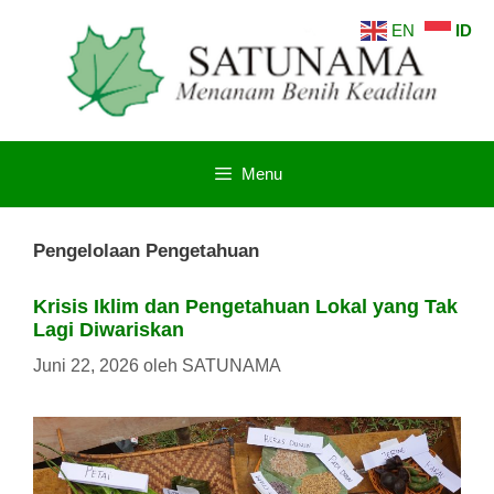
Langsung
EN
ID
ke
isi
Menu
Pengelolaan Pengetahuan
Krisis Iklim dan Pengetahuan Lokal yang Tak
Lagi Diwariskan
Juni 22, 2026
oleh
SATUNAMA