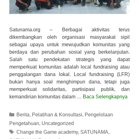
Satunama.org – Berbagai aktivitas terus
dikembangkan oleh organisasi masyarakat sipil
sebagai upaya untuk mewujudkan komunitas yang
berdaya dan perubahan sosial yang berkelanjutan.
Salah satu pendekatan strategis yang dapat
memperkuat komunitas adalah local fundraising atau
penggalangan dana lokal. Local fundraising (LFR)
bukan hanya soal menghimpun dana, tetapi juga
memperkuat solidaritas, partisipasi publik, dan
kemandirian komunitas dalam …
Baca Selengkapnya
Kategori
Berita
,
Pelatihan & Konsultasi
,
Pengelolaan
Pengetahuan
,
Uncategorized
Tag
Change the Game academy
,
SATUNAMA
,