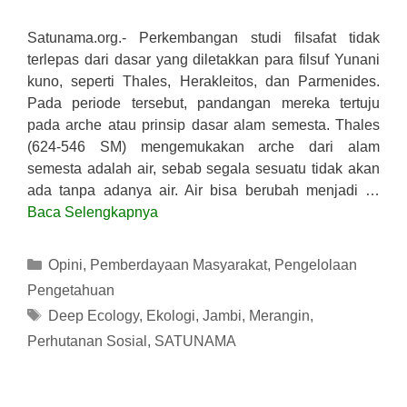
Satunama.org.- Perkembangan studi filsafat tidak
terlepas dari dasar yang diletakkan para filsuf Yunani
kuno, seperti Thales, Herakleitos, dan Parmenides.
Pada periode tersebut, pandangan mereka tertuju
pada arche atau prinsip dasar alam semesta. Thales
(624-546 SM) mengemukakan arche dari alam
semesta adalah air, sebab segala sesuatu tidak akan
ada tanpa adanya air. Air bisa berubah menjadi …
Baca Selengkapnya
Kategori
Opini
,
Pemberdayaan Masyarakat
,
Pengelolaan
Pengetahuan
Tag
Deep Ecology
,
Ekologi
,
Jambi
,
Merangin
,
Perhutanan Sosial
,
SATUNAMA