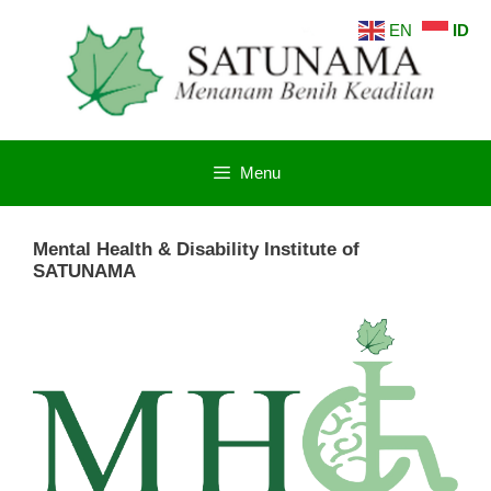
Langsung
EN
ID
ke
isi
Menu
Mental Health & Disability Institute of
SATUNAMA