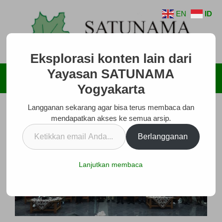
Langsung
EN
ID
ke
isi
Eksplorasi konten lain dari
Yayasan SATUNAMA
Menu
Yogyakarta
Langganan sekarang agar bisa terus membaca dan
mendapatkan akses ke semua arsip.
Ketikkan
Berlangganan
email
Anda...
Lanjutkan membaca