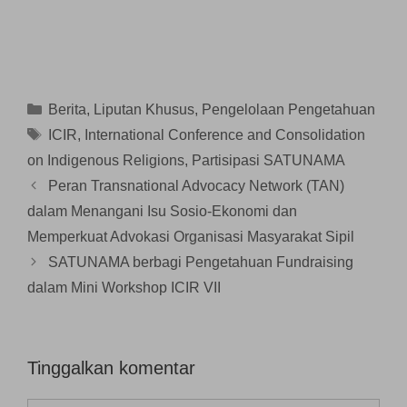
l
d
b
)
a
a
a
e
u
y
y
y
l
k
a
a
a
a
a
n
n
n
y
d
g
g
g
a
i
b
b
b
n
j
a
a
a
g
e
r
r
r
b
n
u
u
Kategori
Berita
,
Liputan Khusus
,
Pengelolaan Pengetahuan
u
a
d
)
)
)
r
e
Tag
ICIR
,
International Conference and Consolidation
u
l
)
a
on Indigenous Religions
,
Partisipasi SATUNAMA
y
a
n
Peran Transnational Advocacy Network (TAN)
g
b
dalam Menangani Isu Sosio-Ekonomi dan
a
r
Memperkuat Advokasi Organisasi Masyarakat Sipil
u
)
SATUNAMA berbagi Pengetahuan Fundraising
dalam Mini Workshop ICIR VII
Tinggalkan komentar