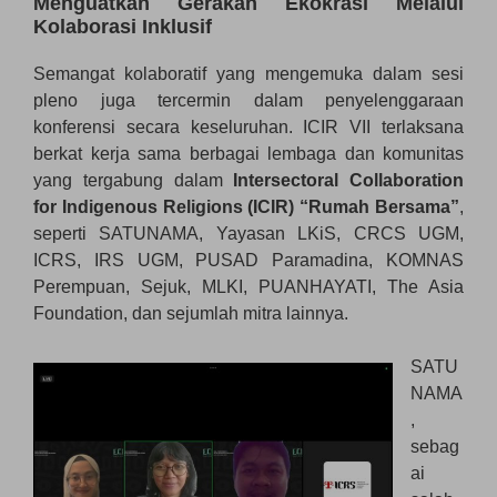
Menguatkan Gerakan Ekokrasi Melalui
Kolaborasi Inklusif
Semangat kolaboratif yang mengemuka dalam sesi
pleno juga tercermin dalam penyelenggaraan
konferensi secara keseluruhan. ICIR VII terlaksana
berkat kerja sama berbagai lembaga dan komunitas
yang tergabung dalam
Intersectoral Collaboration
for Indigenous Religions (ICIR) “Rumah Bersama”
,
seperti SATUNAMA, Yayasan LKiS, CRCS UGM,
ICRS, IRS UGM, PUSAD Paramadina, KOMNAS
Perempuan, Sejuk, MLKI, PUANHAYATI, The Asia
Foundation, dan sejumlah mitra lainnya.
SATU
NAMA
,
sebag
ai