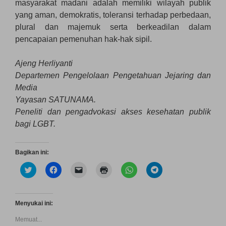
masyarakat madani adalah memiliki wilayah publik
yang aman, demokratis, toleransi terhadap perbedaan,
plural dan majemuk serta berkeadilan dalam
pencapaian pemenuhan hak-hak sipil.
Ajeng Herliyanti
Departemen Pengelolaan Pengetahuan Jejaring dan
Media
Yayasan SATUNAMA.
Peneliti dan pengadvokasi akses kesehatan publik
bagi LGBT.
Bagikan ini:
K
K
K
K
K
K
l
l
l
l
l
l
i
i
i
i
i
i
k
k
k
k
k
k
u
u
u
u
u
u
n
n
n
n
n
n
Menyukai ini:
t
t
t
t
t
t
u
u
u
u
u
u
Memuat...
k
k
k
k
k
k