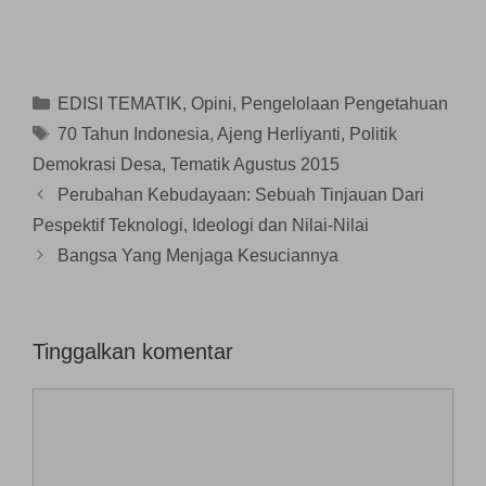
y
l
k
a
a
a
a
a
n
n
n
y
d
g
g
g
a
i
b
b
b
n
j
a
a
a
g
e
r
r
r
b
n
u
u
Kategori
EDISI TEMATIK
,
Opini
,
Pengelolaan Pengetahuan
u
a
d
)
)
)
r
e
Tag
70 Tahun Indonesia
,
Ajeng Herliyanti
,
Politik
u
l
)
a
Demokrasi Desa
,
Tematik Agustus 2015
y
a
n
Perubahan Kebudayaan: Sebuah Tinjauan Dari
g
b
Pespektif Teknologi, Ideologi dan Nilai-Nilai
a
r
Bangsa Yang Menjaga Kesuciannya
u
)
Tinggalkan komentar
Komentar