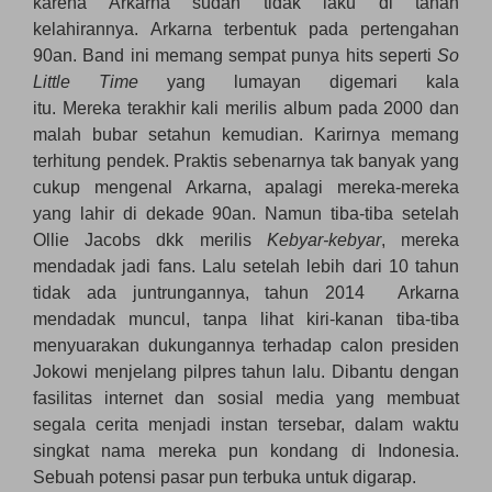
karena Arkarna sudah tidak laku di tanah
kelahirannya. Arkarna terbentuk pada pertengahan
90an. Band ini memang sempat punya hits seperti
So
Little Time
yang lumayan digemari kala
itu.
Mereka terakhir kali merilis album pada 2000 dan
malah bubar setahun kemudian. Karirnya memang
terhitung pendek. Praktis sebenarnya tak banyak yang
cukup mengenal Arkarna, apalagi mereka-mereka
yang lahir di dekade 90an. Namun tiba-tiba setelah
Ollie Jacobs dkk merilis
Kebyar-kebyar
, mereka
mendadak jadi fans. Lalu setelah lebih dari 10 tahun
tidak ada juntrungannya, tahun 2014 Arkarna
mendadak muncul, tanpa lihat kiri-kanan tiba-tiba
menyuarakan dukungannya terhadap calon presiden
Jokowi menjelang pilpres tahun lalu. Dibantu dengan
fasilitas internet dan sosial media yang membuat
segala cerita menjadi instan tersebar, dalam waktu
singkat nama mereka pun kondang di Indonesia.
Sebuah potensi pasar pun terbuka untuk digarap.