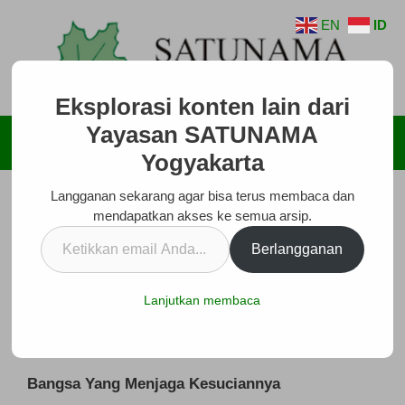
Langsung
EN
ID
ke
isi
Eksplorasi konten lain dari
Yayasan SATUNAMA
Menu
Yogyakarta
Langganan sekarang agar bisa terus membaca dan
mendapatkan akses ke semua arsip.
Ketikkan
Berlangganan
email
Anda...
Lanjutkan membaca
Bangsa Yang Menjaga Kesuciannya