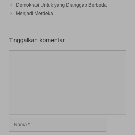
a
n
Demokrasi Untuk yang Dianggap Berbeda
g
b
Menjadi Merdeka
a
r
u
)
Tinggalkan komentar
Komentar
Nama