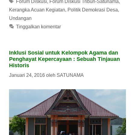
Tag
Forum Diskusi
,
Forum Diskusi Tribun-Satunama
,
Kerangka Acuan Kegiatan
,
Politik Demokrasi Desa
,
Undangan
Tinggalkan komentar
Inklusi Sosial untuk Kelompok Agama dan
Penghayat Kepercayaan : Sebuah Tinjauan
Historis
Januari 24, 2016
oleh
SATUNAMA