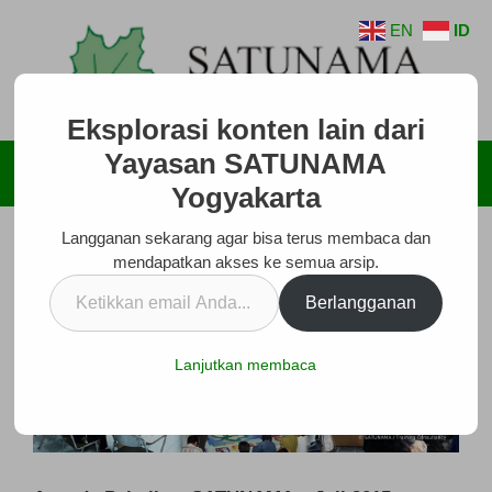
Langsung
EN
ID
ke
isi
Eksplorasi konten lain dari
Yayasan SATUNAMA
Menu
Yogyakarta
Langganan sekarang agar bisa terus membaca dan
mendapatkan akses ke semua arsip.
Ketikkan
Berlangganan
email
Anda...
Lanjutkan membaca