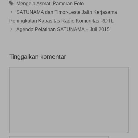
)
r
e
Tag
Mengeja Asmat
,
Pameran Foto
u
l
)
a
SATUNAMA dan Timor-Leste Jalin Kerjasama
y
a
n
Peningkatan Kapasitas Radio Komunitas RDTL
g
b
Agenda Pelatihan SATUNAMA – Juli 2015
a
r
u
)
Tinggalkan komentar
Komentar