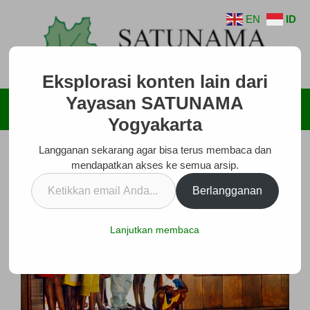
Langsung
EN
ID
ke
isi
Eksplorasi konten lain dari
Yayasan SATUNAMA
Menu
Yogyakarta
Langganan sekarang agar bisa terus membaca dan
mendapatkan akses ke semua arsip.
Ketikkan
Berlangganan
email
Anda...
Lanjutkan membaca