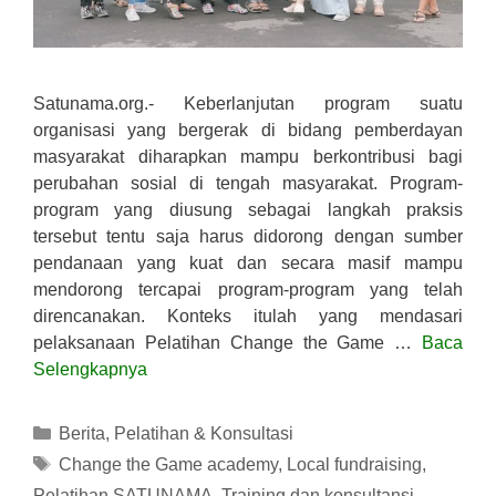
Satunama.org.- Keberlanjutan program suatu
organisasi yang bergerak di bidang pemberdayan
masyarakat diharapkan mampu berkontribusi bagi
perubahan sosial di tengah masyarakat. Program-
program yang diusung sebagai langkah praksis
tersebut tentu saja harus didorong dengan sumber
pendanaan yang kuat dan secara masif mampu
mendorong tercapai program-program yang telah
direncanakan. Konteks itulah yang mendasari
pelaksanaan Pelatihan Change the Game …
Baca
Selengkapnya
Kategori
Berita
,
Pelatihan & Konsultasi
Tag
Change the Game academy
,
Local fundraising
,
Pelatihan SATUNAMA
,
Training dan konsultansi