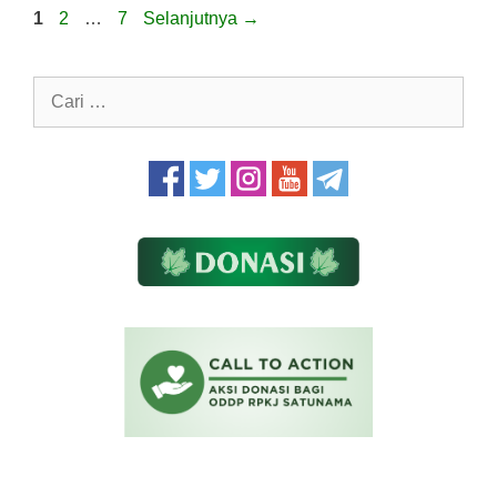
Halaman
Halaman
Halaman
1
2
…
7
Selanjutnya
→
Cari
untuk: