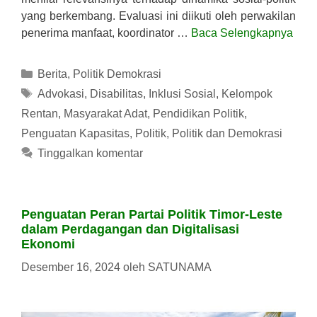
yang berkembang. Evaluasi ini diikuti oleh perwakilan
penerima manfaat, koordinator …
Baca Selengkapnya
Kategori
Berita
,
Politik Demokrasi
Tag
Advokasi
,
Disabilitas
,
Inklusi Sosial
,
Kelompok
Rentan
,
Masyarakat Adat
,
Pendidikan Politik
,
Penguatan Kapasitas
,
Politik
,
Politik dan Demokrasi
Tinggalkan komentar
Penguatan Peran Partai Politik Timor-Leste
dalam Perdagangan dan Digitalisasi
Ekonomi
Desember 16, 2024
oleh
SATUNAMA