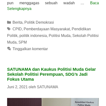
pun menggagas sebuah wadah …
Baca
Selengkapnya
Kategori
Berita
,
Politik Demokrasi
Tag
CPID
,
Pemberdayaan Masyarakat
,
Pendidikan
Politik
,
politik indonesia
,
Politisi Muda
,
Sekolah Politisi
Muda
,
SPM
Tinggalkan komentar
SATUNAMA dan Kaukus Politisi Muda Gelar
Sekolah Politisi Perempuan, SDG’s Jadi
Fokus Utama
Juni 2, 2021
oleh
SATUNAMA