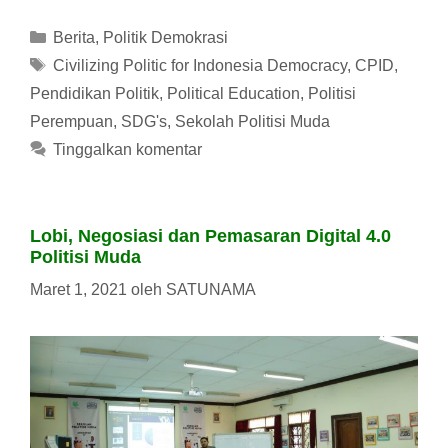
Kategori
Berita
,
Politik Demokrasi
Tag
Civilizing Politic for Indonesia Democracy
,
CPID
,
Pendidikan Politik
,
Political Education
,
Politisi
Perempuan
,
SDG's
,
Sekolah Politisi Muda
Tinggalkan komentar
Lobi, Negosiasi dan Pemasaran Digital 4.0
Politisi Muda
Maret 1, 2021
oleh
SATUNAMA