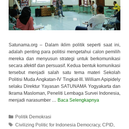
Satunama.org – Dalam iklim politik seperti saat ini,
adalah penting para politisi mengetahui calon pemilih
mereka dan menyusun strategi untuk berkomunikasi
secara afektif dan persuasif. Kedua bentuk komunikasi
tersebut menjadi salah satu tema materi Sekolah
Politisi Muda Angkatan-IV Tingkat-III. William Apipidely
selaku Direktur Yayasan SATUNAMA Yogyakarta dan
Ikrama Masloman, Peneliti Lembaga Survei Indonesia,
menjadi narasumber …
Baca Selengkapnya
Kategori
Politik Demokrasi
Tag
Civilizing Politic for Indonesia Democracy
,
CPID
,