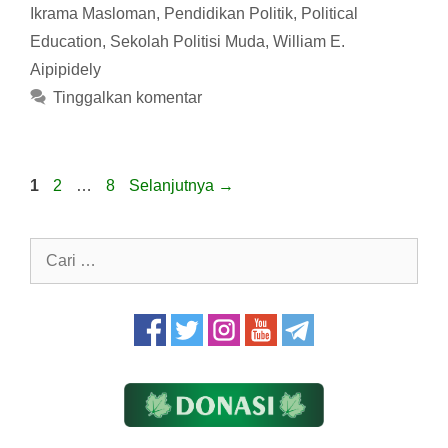
Ikrama Masloman
,
Pendidikan Politik
,
Political
Education
,
Sekolah Politisi Muda
,
William E.
Aipipidely
Tinggalkan komentar
Halaman
Halaman
Halaman
1
2
…
8
Selanjutnya
→
Cari
untuk: