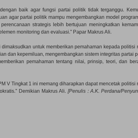
a dengan baik agar fungsi partai politik tidak terganggu. Kem
uan agar partai politik mampu mengembangkan model progra
 perencanaan strategis lebih bertujuan meningkatkan kema
emen monitoring dan evaluasi.” Papar Makrus Ali.
 ini dimaksudkan untuk memberikan pemahaman kepada politisi
an dan kepemiluan, mengembangkan sistem integritas partai pol
emberikan pemahaman tentang nilai, prinsip, teori, dan be
PM V Tingkat 1 ini memang diharapkan dapat mencetak politisi
mokratis.” Demikian Makrus Ali.
[Penulis : A.K. Perdana/Penyunt