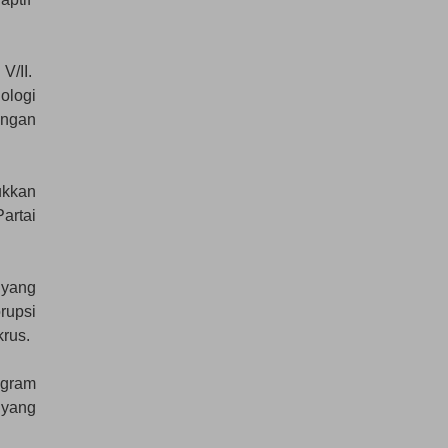
V/II.
ologi
angan
ukkan
artai
 yang
rupsi
krus.
ogram
 yang