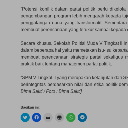
“Potensi konflik dalam partai politik perlu dikelol
pengembangan program lebih mengarah kepada tuj
penggalangan dana yang transformatif. Sementara
membuat perencanaan yang terukur sampai kepada el
Secara khusus, Sekolah Politisi Muda V Tingkat II
dalam beberapa hal yaitu memetakan isu-isu kepartai
membuat perencanaan strategis partai sekaligus m
praktik baik tentang manajemen partai politik.
“SPM V Tingkat II yang merupakan kelanjutan dari S
berintegritas berdasarkan nilai dan etika politik de
Bima Sakti / Foto : Bima Sakti]
Bagikan ini:
K
K
K
K
K
K
l
l
l
l
l
l
i
i
i
i
i
i
k
k
k
k
k
k