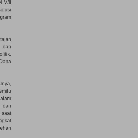
 V/II
olusi
ogram
taian
i dan
itik,
 Dana
lnya,
milu
alam
n dan
 saat
ngkat
lehan