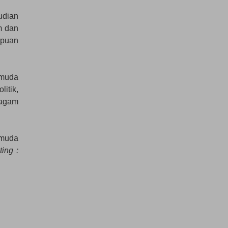
udian
m dan
mpuan
 muda
itik,
ragam
 muda
ing :