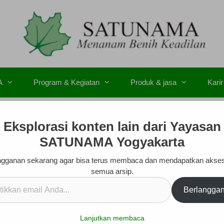
A
Program & Kegiatan
Produk & jasa
Karir
Eksplorasi konten lain dari Yayasan
SATUNAMA Yogyakarta
gganan sekarang agar bisa terus membaca dan mendapatkan akse
semua arsip.
kan
Berlangga
.
Lanjutkan membaca