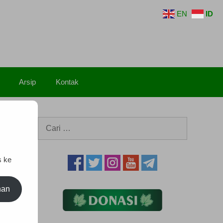
EN
ID
Arsip
Kontak
Cari
untuk:
s ke
nan