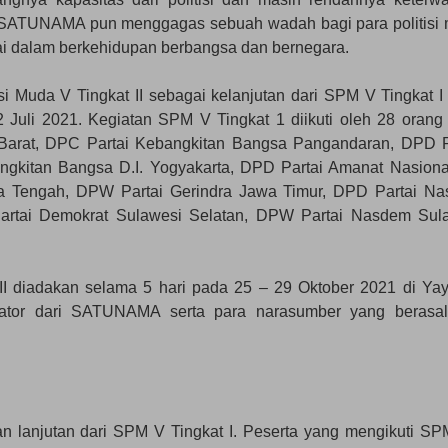
t SATUNAMA pun menggagas sebuah wadah bagi para politisi
lai dalam berkehidupan berbangsa dan bernegara.
si Muda V Tingkat II sebagai kelanjutan dari SPM V Tingkat I
2 Juli 2021. Kegiatan SPM V Tingkat 1 diikuti oleh 28 orang
 Barat, DPC Partai Kebangkitan Bangsa Pangandaran, DPD P
gkitan Bangsa D.I. Yogyakarta, DPD Partai Amanat Nasional
a Tengah, DPW Partai Gerindra Jawa Timur, DPD Partai N
rtai Demokrat Sulawesi Selatan, DPW Partai Nasdem Sul
II diadakan selama 5 hari pada 25 – 29 Oktober 2021 di Ya
ator dari SATUNAMA serta para narasumber yang berasal
kan lanjutan dari SPM V Tingkat I. Peserta yang mengikuti SPM