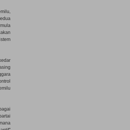
milu,
kedua
rmula
 akan
istem
kedar
asing
ggara
ntrol
emilu
bagai
artai
 mana
ptif”