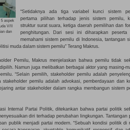
“Setidaknya ada tiga variabel kunci sistem pe
pertama pilihan terhadap jenis sistem pemilu, 
 5 aspek
struktur surat suara, ketiga daerah pemilihan dan fo
uda V/II
aian dan
penghitungan. Dari sesi ini diharapkan peserta
memahami sistem pemilu di Indonesia, tantangan s
litisi muda dalam sistem pemilu” Terang Makrus.
lder Pemilu, Makrus menjelaskan bahwa pemilu tidak se
dipilih. Namun juga melibatkan berbagai aktor yang masing-m
emilu. “Selain pemilih, stakeholder pemilu adalah penyelen
a stakeholder pemilu adalah advokasi, pemberdayaan dan ko
 jejaring antar stakeholder dalam rangka membangun sistem p
Internal Partai Politik, ditekankan bahwa partai politik se
nyesuaikan diri terhadap perubahan lingkungan. Tantangan p
apan publik menjadi partai modern. “Sebuah kondisi politik di
ecara transparan, akuntable, komunikatif, responsif, dan ada