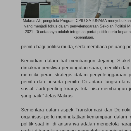
Makrus Ali, pengelola Program CPID-SATUNAMA menyebutkan
yang menjadi fokus dalam penyelenggaraan Sekolah Politisi M
2021. Di antaranya adalah integritas partai politik serta kepart
kepemiluan.
pemilu bagi politisi muda, serta membaca peluang po
Kemudian dalam hal membangun Jejaring Stakeho
dimaknai peristiwa pemungutan suara, memilih dan 
memiliki peran strategis dalam penyelenggaraan p
pemilu dan peserta pemilu. Di antara fungsi utam
sosial. Jadi penting kiranya kita bisa membangun
yang baik.” Jelas Makrus.
Sementara dalam aspek Transformasi dan Demokrasi 
organisasi perlu meningkatkan kemampuan dalam me
politik saat ini di antaranya adalah mengelola har
partai diharapkan mampu mengelola organisasinya s