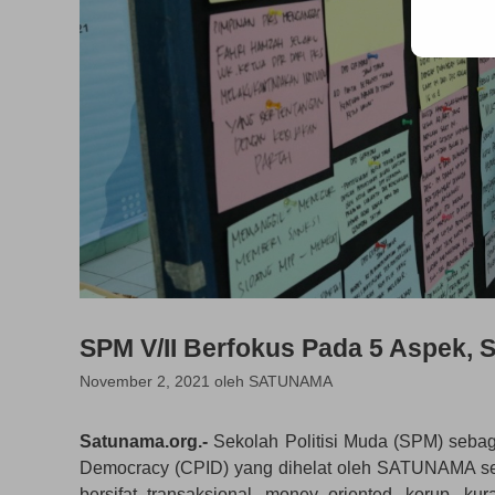
SPM V/II Berfokus Pada 5 Aspek, Sa
November 2, 2021
oleh
SATUNAMA
Satunama.org.-
Sekolah Politisi Muda (SPM) sebagai
Democracy (CPID) yang dihelat oleh SATUNAMA seja
bersifat transaksional, money oriented, korup, ku