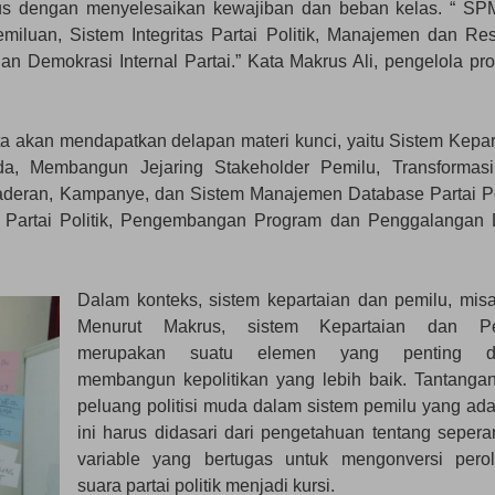
lus dengan menyelesaikan kewajiban dan beban kelas. “ SPM
miluan, Sistem Integritas Partai Politik, Manajemen dan Res
dan Demokrasi Internal Partai.” Kata Makrus Ali, pengelola pr
ta akan mendapatkan delapan materi kunci, yaitu Sistem Kepar
a, Membangun Jejaring Stakeholder Pemilu, Transformas
ngkaderan, Kampanye, dan Sistem Manajemen Database Partai Pol
lik Partai Politik, Pengembangan Program dan Penggalangan
Dalam konteks, sistem kepartaian dan pemilu, misa
Menurut Makrus, sistem Kepartaian dan Pe
merupakan suatu elemen yang penting d
membangun kepolitikan yang lebih baik. Tantanga
peluang politisi muda dalam sistem pemilu yang ada
ini harus didasari dari pengetahuan tentang sepera
variable yang bertugas untuk mengonversi pero
suara partai politik menjadi kursi.