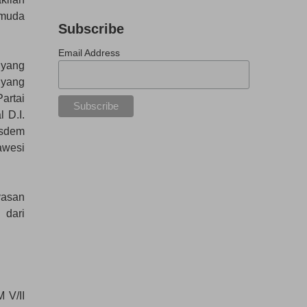
 muda
Subscribe
Email Address
 yang
 yang
artai
 D.I.
asdem
awesi
yasan
 dari
 V/II