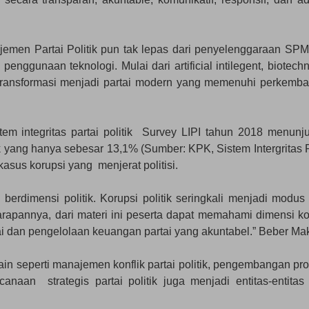
emen Partai Politik pun tak lepas dari penyelenggaraan SPM 
nggunaan teknologi. Mulai dari artificial intilegent, biotechn
bertransformasi menjadi partai modern yang memenuhi perkemb
tem integritas partai politik Survey LIPI tahun 2018 menunj
k yang hanya sebesar 13,1% (Sumber: KPK, Sistem Intergritas P
asus korupsi yang menjerat politisi.
erdimensi politik. Korupsi politik seringkali menjadi modus
Harapannya, dari materi ini peserta dapat memahami dimensi ko
artai dan pengelolaan keuangan partai yang akuntabel.” Beber Ma
n seperti manajemen konflik partai politik, pengembangan pr
anaan strategis partai politik juga menjadi entitas-entitas