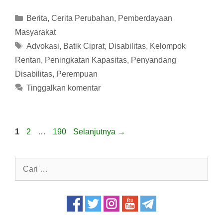
Kategori
Berita
,
Cerita Perubahan
,
Pemberdayaan
Masyarakat
Tag
Advokasi
,
Batik Ciprat
,
Disabilitas
,
Kelompok
Rentan
,
Peningkatan Kapasitas
,
Penyandang
Disabilitas
,
Perempuan
Tinggalkan komentar
Halaman
Halaman
Halaman
1
2
…
190
Selanjutnya
→
Cari
untuk: