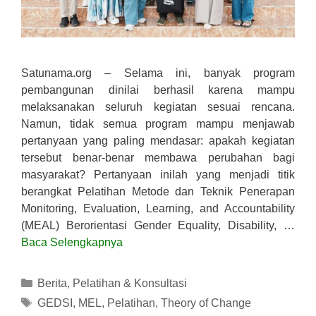
Satunama.org – Selama ini, banyak program
pembangunan dinilai berhasil karena mampu
melaksanakan seluruh kegiatan sesuai rencana.
Namun, tidak semua program mampu menjawab
pertanyaan yang paling mendasar: apakah kegiatan
tersebut benar-benar membawa perubahan bagi
masyarakat? Pertanyaan inilah yang menjadi titik
berangkat Pelatihan Metode dan Teknik Penerapan
Monitoring, Evaluation, Learning, and Accountability
(MEAL) Berorientasi Gender Equality, Disability, …
Baca Selengkapnya
Kategori
Berita
,
Pelatihan & Konsultasi
Tag
GEDSI
,
MEL
,
Pelatihan
,
Theory of Change