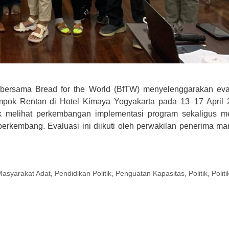
rsama Bread for the World (BfTW) menyelenggarakan eva
pok Rentan di Hotel Kimaya Yogyakarta pada 13–17 April 
uk melihat perkembangan implementasi program sekaligus me
berkembang. Evaluasi ini diikuti oleh perwakilan penerima man
Masyarakat Adat
,
Pendidikan Politik
,
Penguatan Kapasitas
,
Politik
,
Polit