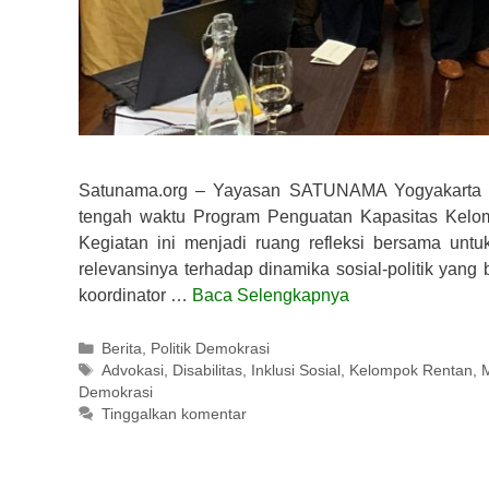
Satunama.org – Yayasan SATUNAMA Yogyakarta be
tengah waktu Program Penguatan Kapasitas Kelom
Kegiatan ini menjadi ruang refleksi bersama unt
relevansinya terhadap dinamika sosial-politik yang 
koordinator …
Baca Selengkapnya
Kategori
Berita
,
Politik Demokrasi
Tag
Advokasi
,
Disabilitas
,
Inklusi Sosial
,
Kelompok Rentan
,
Demokrasi
Tinggalkan komentar