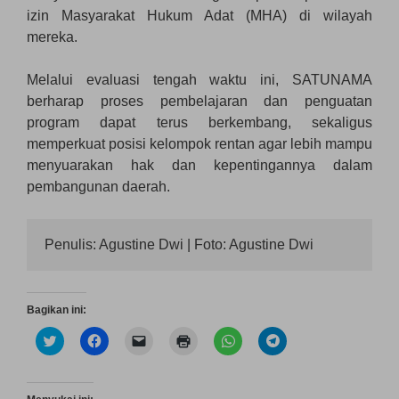
izin Masyarakat Hukum Adat (MHA) di wilayah
mereka.
Melalui evaluasi tengah waktu ini, SATUNAMA
berharap proses pembelajaran dan penguatan
program dapat terus berkembang, sekaligus
memperkuat posisi kelompok rentan agar lebih mampu
menyuarakan hak dan kepentingannya dalam
pembangunan daerah.
Penulis: Agustine Dwi | Foto: Agustine Dwi 
Bagikan ini:
K
K
K
K
K
K
l
l
l
l
l
l
i
i
i
i
i
i
k
k
k
k
k
k
u
u
u
u
u
u
n
n
n
n
n
n