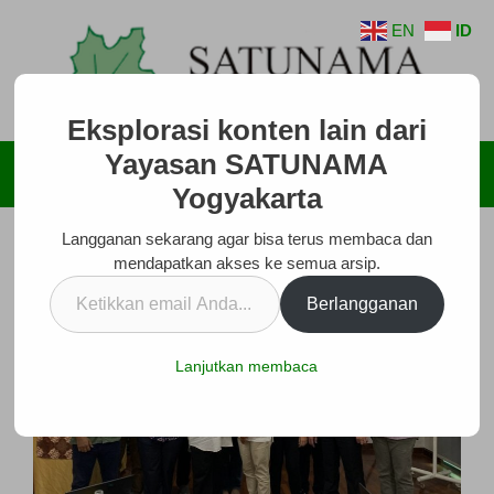
Langsung
EN
ID
ke
isi
Eksplorasi konten lain dari
Yayasan SATUNAMA
Menu
Yogyakarta
Langganan sekarang agar bisa terus membaca dan
mendapatkan akses ke semua arsip.
Ketikkan
Berlangganan
email
Anda...
Lanjutkan membaca