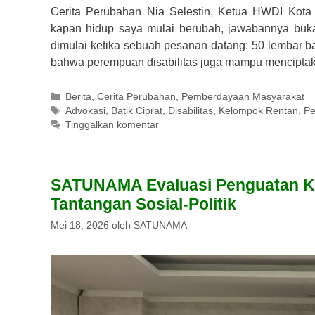
Cerita Perubahan Nia Selestin, Ketua HWDI Kota
kapan hidup saya mulai berubah, jawabannya bukan
dimulai ketika sebuah pesanan datang: 50 lembar ba
bahwa perempuan disabilitas juga mampu menciptak
Kategori
Berita
,
Cerita Perubahan
,
Pemberdayaan Masyarakat
Tag
Advokasi
,
Batik Ciprat
,
Disabilitas
,
Kelompok Rentan
,
Pe
Tinggalkan komentar
SATUNAMA Evaluasi Penguatan Ka
Tantangan Sosial-Politik
Mei 18, 2026
oleh
SATUNAMA