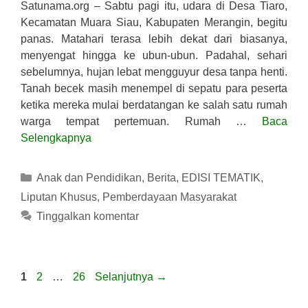
Satunama.org – Sabtu pagi itu, udara di Desa Tiaro,
Kecamatan Muara Siau, Kabupaten Merangin, begitu
panas. Matahari terasa lebih dekat dari biasanya,
menyengat hingga ke ubun-ubun. Padahal, sehari
sebelumnya, hujan lebat mengguyur desa tanpa henti.
Tanah becek masih menempel di sepatu para peserta
ketika mereka mulai berdatangan ke salah satu rumah
warga tempat pertemuan. Rumah …
Baca
Selengkapnya
Kategori
Anak dan Pendidikan
,
Berita
,
EDISI TEMATIK
,
Liputan Khusus
,
Pemberdayaan Masyarakat
Tinggalkan komentar
Halaman
Halaman
Halaman
1
2
…
26
Selanjutnya
→