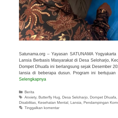
Satunama.org – Yayasan SATUNAMA Yogyakarta
Lansia Berbasis Masyarakat di Desa Seloharjo, K
Dompet Dhuafa ini berlangsung sejak Desember 20
lansia di beberapa dusun. Program ini bertujuan
Selengkapnya
Kategori
Berita
Tag
Anxiety
,
Butterfly Hug
,
Desa Seloharjo
,
Dompet Dhuafa
Disabilitas
,
Kesehatan Mental
,
Lansia
,
Pendampingan Komu
Tinggalkan komentar