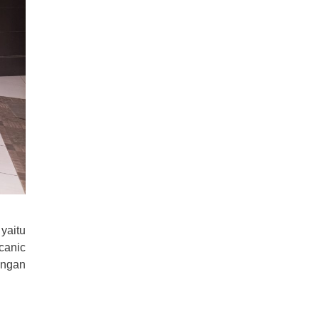
yaitu
canic
ungan