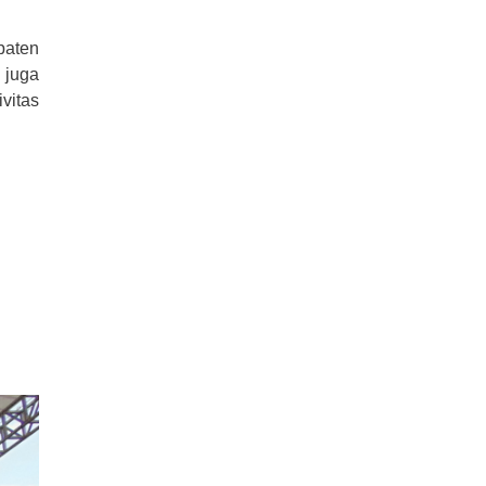
paten
 juga
vitas