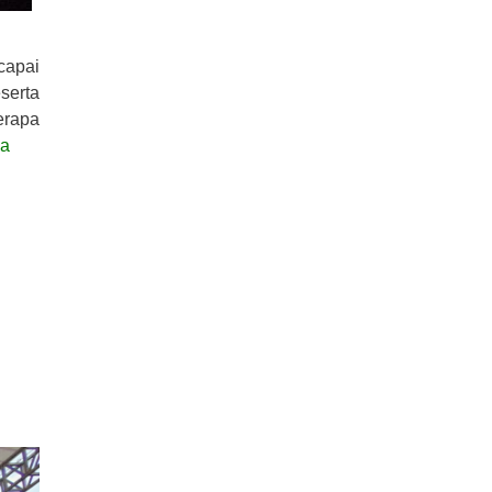
capai
serta
erapa
ya