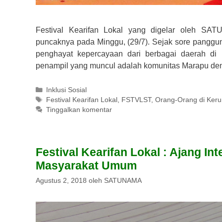
Festival Kearifan Lokal yang digelar oleh S
puncaknya pada Minggu, (29/7). Sejak sore panggun
penghayat kepercayaan dari berbagai daerah di
penampil yang muncul adalah komunitas Marapu de
Kategori
Inklusi Sosial
Tag
Festival Kearifan Lokal
,
FSTVLST
,
Orang-Orang di Ker
Tinggalkan komentar
Festival Kearifan Lokal : Ajang I
Masyarakat Umum
Agustus 2, 2018
oleh
SATUNAMA