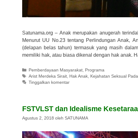
Satunama.org – Anak merupakan anugerah terindah
Menurut UU No.23 tentang Perlindungan Anak, An
(delapan belas tahun) termasuk yang masih dala
memiliki hak, atau biasa dikenal dengan hak anak.
Kategori
Pemberdayaan Masyarakat
,
Programa
Tag
Arist Merdeka Sirait
,
Hak Anak
,
Kejahatan Seksual Pada
Tinggalkan komentar
FSTVLST dan Idealisme Kesetaraan
Agustus 2, 2018
oleh
SATUNAMA