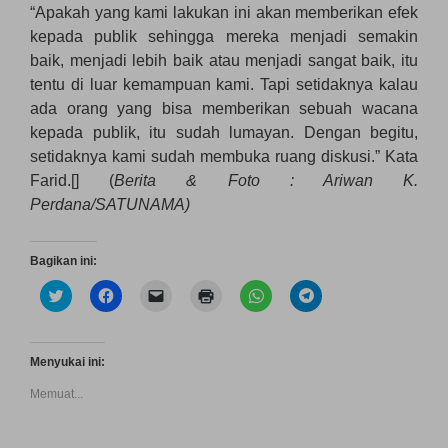
“Apakah yang kami lakukan ini akan memberikan efek
kepada publik sehingga mereka menjadi semakin
baik, menjadi lebih baik atau menjadi sangat baik, itu
tentu di luar kemampuan kami. Tapi setidaknya kalau
ada orang yang bisa memberikan sebuah wacana
kepada publik, itu sudah lumayan. Dengan begitu,
setidaknya kami sudah membuka ruang diskusi.” Kata
Farid.[] (
Berita & Foto : Ariwan K.
Perdana/SATUNAMA)
Bagikan ini:
K
K
K
K
K
K
l
l
l
l
l
l
i
i
i
i
i
i
k
k
k
k
k
k
u
u
u
u
u
u
n
n
n
n
n
n
Menyukai ini:
t
t
t
t
t
t
u
u
u
u
u
u
Memuat...
k
k
k
k
k
k
b
m
m
m
b
b
e
e
e
e
e
e
r
m
n
n
r
r