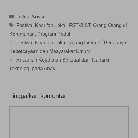
g
a
i
b
b
b
n
j
a
a
a
g
e
r
r
r
b
n
u
u
Kategori
Inklusi Sosial
u
a
d
)
)
)
r
e
Tag
Festival Kearifan Lokal
,
FSTVLST
,
Orang-Orang di
u
l
)
a
Kerumunan
,
Program Peduli
y
a
n
Festival Kearifan Lokal : Ajang Interaksi Penghayat
g
b
Kepercayaan dan Masyarakat Umum
a
r
Ancaman Kejahatan Seksual dan Tsunami
u
)
Teknologi pada Anak
Tinggalkan komentar
Komentar