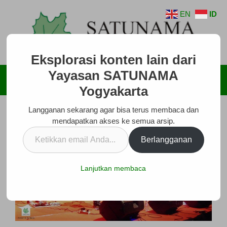
Langsung
EN
ID
ke
isi
Eksplorasi konten lain dari
Yayasan SATUNAMA
Menu
Yogyakarta
Langganan sekarang agar bisa terus membaca dan
mendapatkan akses ke semua arsip.
Ketikkan
Berlangganan
email
Anda...
Lanjutkan membaca