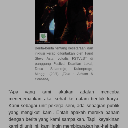
Berita-berita tentang kesetaraan dan
inklusi kerap dilontarkan oleh Farid
Stevy Asta, vokalis FSTVLST di
panggung Festival Kearifan Lokal,
Desa Salamrejo, Kulonprogo,
Minggu (29/7).
[Foto : Ariwan K
Perdana]
“Apa yang kami lakukan adalah mencoba
menerjemahkan akal sehat ke dalam bentuk karya.
Kami sebagai unit pekerja seni, ada sebagian publik
yang mengikuti kami. Entah apakah mereka paham
dengan berita yang kami sampaikan. Tapi keyakinan
kami di unit ini, kami ingin membicarakan hal-hal baik.