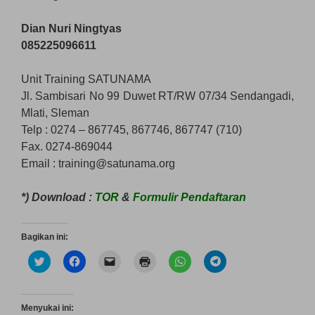
Dian Nuri Ningtyas
085225096611
Unit Training SATUNAMA
Jl. Sambisari No 99 Duwet RT/RW 07/34 Sendangadi,
Mlati, Sleman
Telp : 0274 – 867745, 867746, 867747 (710)
Fax. 0274-869044
Email : training@satunama.org
*) Download :
TOR
&
Formulir Pendaftaran
Bagikan ini:
K
K
K
K
K
K
l
l
l
l
l
l
i
i
i
i
i
i
k
k
k
k
k
k
u
u
u
u
u
u
n
n
n
n
n
n
Menyukai ini:
t
t
t
t
t
t