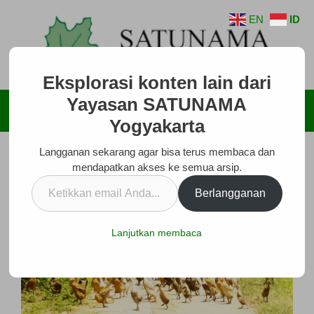
Langsung
EN
ID
ke
isi
Eksplorasi konten lain dari
Yayasan SATUNAMA
Menu
Yogyakarta
Langganan sekarang agar bisa terus membaca dan
mendapatkan akses ke semua arsip.
Ketikkan
Berlangganan
email
Anda...
Lanjutkan membaca