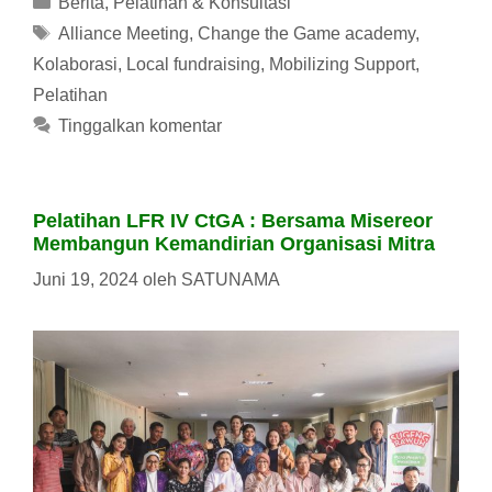
Berita
,
Pelatihan & Konsultasi
Tag
Alliance Meeting
,
Change the Game academy
,
Kolaborasi
,
Local fundraising
,
Mobilizing Support
,
Pelatihan
Tinggalkan komentar
Pelatihan LFR IV CtGA : Bersama Misereor
Membangun Kemandirian Organisasi Mitra
Juni 19, 2024
oleh
SATUNAMA