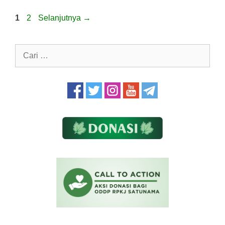
Halaman
Halaman
1
2
Selanjutnya
→
Cari
untuk: