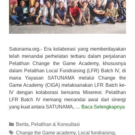
Satunama.org.- Era kolaborasi yang memberdayakan
telah menandai perhelatan terbaru dalam perjalanan
Pelatihan Change the Game Academy, khususnya
dalam Pelatihan Local Fundraising (LFR) Batch IV, di
mana Yayasan SATUNAMA melalui Change the
Game Academy (CtGA) melaksanakan LFR Batch ke-
IV dengan kolaborasi bersama Misereor. Pelatihan
LFR Batch IV memang menandai awal dari sinergi
yang kuat antara SATUNAMA, …
Baca Selengkapnya
Kategori
Berita
,
Pelatihan & Konsultasi
Tag
Change the Game academy
,
Local fundraising
,