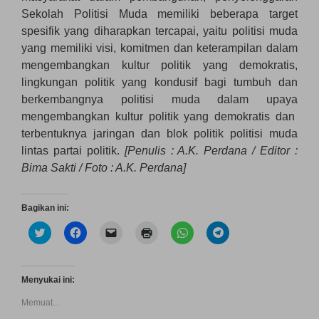
Sekolah Politisi Muda memiliki beberapa target
spesifik yang diharapkan tercapai, yaitu politisi muda
yang memiliki visi, komitmen dan keterampilan dalam
mengembangkan kultur politik yang demokratis,
lingkungan politik yang kondusif bagi tumbuh dan
berkembangnya politisi muda dalam upaya
mengembangkan kultur politik yang demokratis dan
terbentuknya jaringan dan blok politik politisi muda
lintas partai politik.
[Penulis : A.K. Perdana / Editor :
Bima Sakti / Foto : A.K. Perdana]
Bagikan ini:
K
K
K
K
K
K
l
l
l
l
l
l
i
i
i
i
i
i
k
k
k
k
k
k
u
u
u
u
u
u
n
n
n
n
n
n
Menyukai ini:
t
t
t
t
t
t
u
u
u
u
u
u
Memuat...
k
k
k
k
k
k
b
m
m
m
b
b