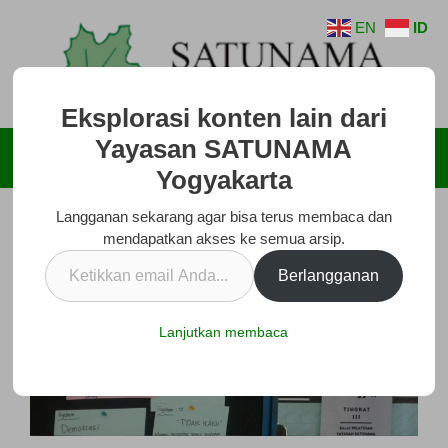
Langsung
EN
ID
ke
isi
Eksplorasi konten lain dari
Yayasan SATUNAMA
Menu
Yogyakarta
Langganan sekarang agar bisa terus membaca dan
mendapatkan akses ke semua arsip.
Ketikkan
Berlangganan
email
Anda...
Lanjutkan membaca