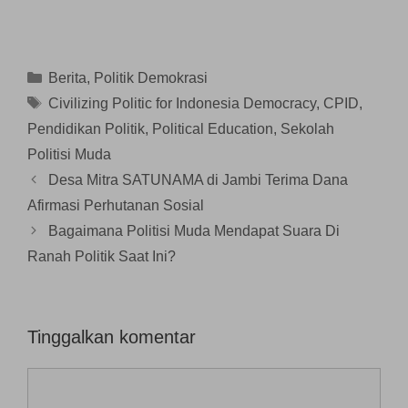
y
l
k
a
a
a
a
a
n
n
n
y
d
g
g
g
a
i
b
b
b
n
j
a
a
a
g
e
r
r
r
b
n
u
u
Kategori
Berita
,
Politik Demokrasi
u
a
d
)
)
)
r
e
Tag
Civilizing Politic for Indonesia Democracy
,
CPID
,
u
l
)
a
Pendidikan Politik
,
Political Education
,
Sekolah
y
a
n
Politisi Muda
g
b
Desa Mitra SATUNAMA di Jambi Terima Dana
a
r
Afirmasi Perhutanan Sosial
u
)
Bagaimana Politisi Muda Mendapat Suara Di
Ranah Politik Saat Ini?
Tinggalkan komentar
Komentar