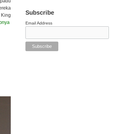
 padu
ereka
Subscribe
 King
pnya
Email Address