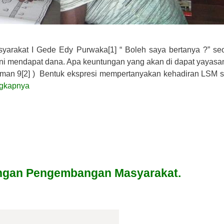
rakat I Gede Edy Purwaka[1] “ Boleh saya bertanya ?” se
ni mendapat dana. Apa keuntungan yang akan di dapat yayasan
laman 9[2] ) Bentuk ekspresi mempertanyakan kehadiran LSM s
gkapnya
angan Pengembangan Masyarakat.