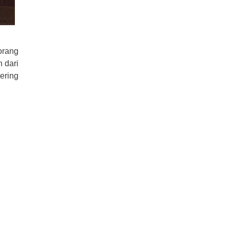
orang
 dari
ering