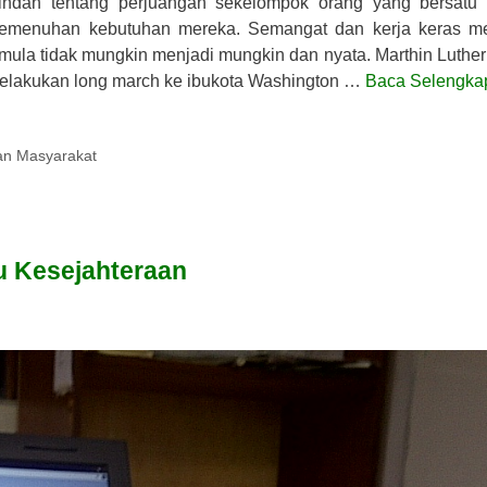
ndah tentang perjuangan sekelompok orang yang bersatu
pemenuhan kebutuhan mereka. Semangat dan kerja keras m
mula tidak mungkin menjadi mungkin dan nyata. Marthin Luther
melakukan long march ke ibukota Washington …
Baca Selengka
n Masyarakat
 Kesejahteraan