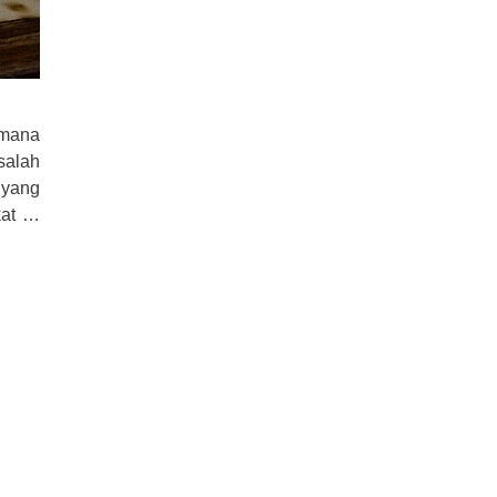
 mana
salah
 yang
kat …