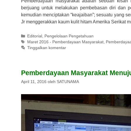
Pemberdayaan masyarakat adalah sebuah kisah i
berjuang untuk melakukan pembebasan diri dan 
kemudian menciptakan “keajaiban”; sesuatu yang se
Jr menggerakkan kaum kulit hitam Amerika Serikat 
Kategori
Editorial
,
Pengelolaan Pengetahuan
Tag
Maret 2016 - Pemberdayaan Masyarakat
,
Pemberdayaa
Tinggalkan komentar
Pemberdayaan Masyarakat Menuju
April 11, 2016
oleh
SATUNAMA