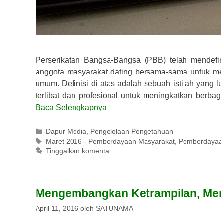
Perserikatan Bangsa-Bangsa (PBB) telah mendef
anggota masyarakat dating bersama-sama untuk men
umum. Definisi di atas adalah sebuah istilah yang l
terlibat dan profesional untuk meningkatkan ber
Baca Selengkapnya
Kategori
Dapur Media
,
Pengelolaan Pengetahuan
Tag
Maret 2016 - Pemberdayaan Masyarakat
,
Pemberdayaa
Tinggalkan komentar
Mengembangkan Ketrampilan, Me
April 11, 2016
oleh
SATUNAMA