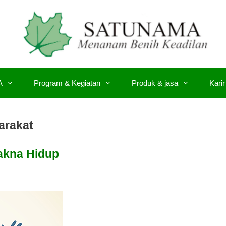
A
Program & Kegiatan
Produk & jasa
Karir
arakat
akna Hidup