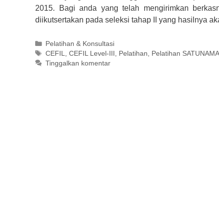
2015. Bagi anda yang telah mengirimkan berkasny
diikutsertakan pada seleksi tahap II yang hasilnya 
Kategori
Pelatihan & Konsultasi
Tag
CEFIL
,
CEFIL Level-III
,
Pelatihan
,
Pelatihan SATUNAM
Tinggalkan komentar