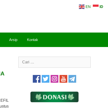
EN
ID
Arsip
Kontak
Cari
untuk:
MA
CEFIL
ustus