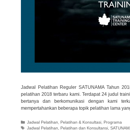
Jadwal Pelatihan Reguler SATUNAMA Tahun 2018 T
pelatihan 2018 terbaru kami. Terdapat 24 judul trai
bertanya dan berkomunikasi dengan kami terka
mempertahankan beberapa topik pelatihan lama yan
Kategori
Jadwal Pelatihan
,
Pelatihan & Konsultasi
,
Programa
Tag
Jadwal Pelatihan
,
Pelatihan dan Konsultansi
,
SATUNAMA 