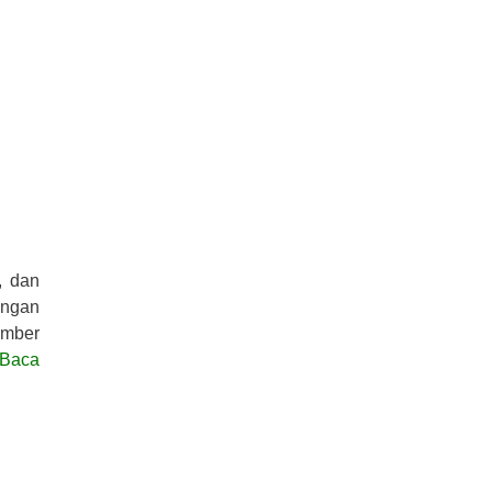
, dan
angan
umber
Baca