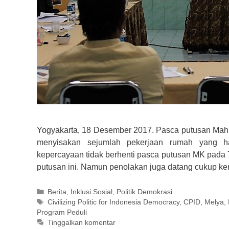
Yogyakarta, 18 Desember 2017. Pasca putusan Mahk
menyisakan sejumlah pekerjaan rumah yang har
kepercayaan tidak berhenti pasca putusan MK pada 
putusan ini. Namun penolakan juga datang cukup k
Kategori
Berita
,
Inklusi Sosial
,
Politik Demokrasi
Tag
Civilizing Politic for Indonesia Democracy
,
CPID
,
Melya
,
Program Peduli
Tinggalkan komentar