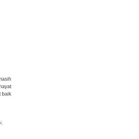
masih
hayat
 baik
i
,