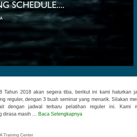
ahun 2018 akan segera tiba, berikut ini kami haturkan j
ning reguler, dengan 3 buah seminar yang menarik. Silakan mem
it dengan jadwal terbaru pelatihan reguler ini. Kami 
g dirasa masih …
Baca Selengkapnya
Training Center