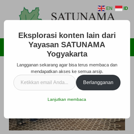
Langsung
EN
ID
ke
isi
Eksplorasi konten lain dari
Yayasan SATUNAMA
Menu
Yogyakarta
Langganan sekarang agar bisa terus membaca dan
mendapatkan akses ke semua arsip.
Ketikkan
Berlangganan
email
Anda...
Lanjutkan membaca