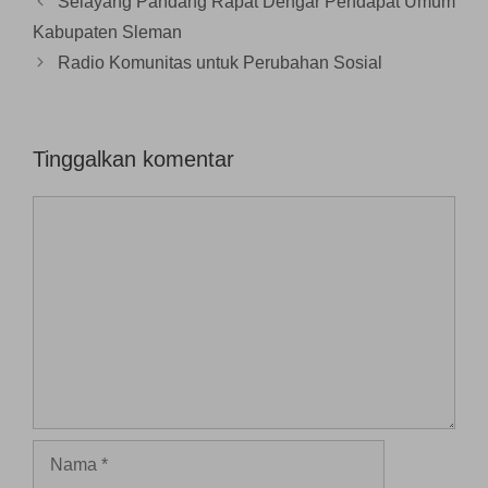
Selayang Pandang Rapat Dengar Pendapat Umum
y
a
n
Kabupaten Sleman
g
b
Radio Komunitas untuk Perubahan Sosial
a
r
u
)
Tinggalkan komentar
Komentar
Nama