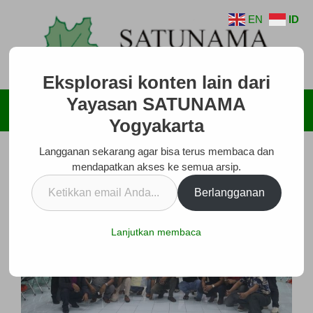
Langsung
EN
ID
ke
isi
Eksplorasi konten lain dari
Yayasan SATUNAMA
Menu
Yogyakarta
Langganan sekarang agar bisa terus membaca dan
mendapatkan akses ke semua arsip.
Ketikkan
Berlangganan
email
Anda...
Lanjutkan membaca