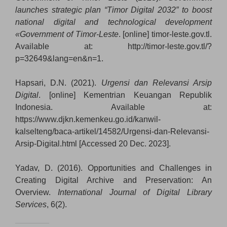
launches strategic plan “Timor Digital 2032″ to boost
national digital and technological development
«Government of Timor-Leste
. [online] timor-leste.gov.tl.
Available at: http://timor-leste.gov.tl/?
p=32649&lang=en&n=1.
Hapsari, D.N. (2021).
Urgensi dan Relevansi Arsip
Digital
. [online] Kementrian Keuangan Republik
Indonesia. Available at:
https://www.djkn.kemenkeu.go.id/kanwil-
kalselteng/baca-artikel/14582/Urgensi-dan-Relevansi-
Arsip-Digital.html [Accessed 20 Dec. 2023].
Yadav, D. (2016). Opportunities and Challenges in
Creating Digital Archive and Preservation: An
Overview.
International Journal of Digital Library
Services
, 6(2).