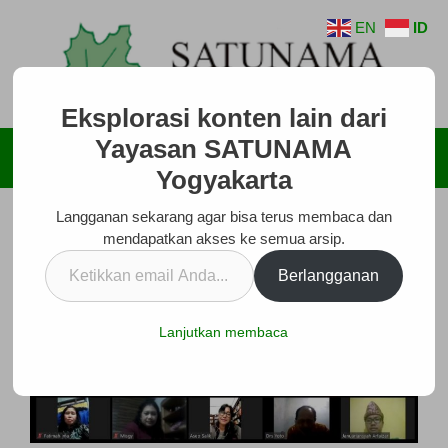
Langsung
EN
ID
ke
isi
Eksplorasi konten lain dari
Yayasan SATUNAMA
Menu
Yogyakarta
Langganan sekarang agar bisa terus membaca dan
mendapatkan akses ke semua arsip.
Ketikkan
Berlangganan
email
Anda...
Lanjutkan membaca