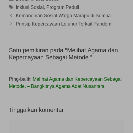
u
a
d
)
)
)
r
e
Tag
Inklusi Sosial
,
Program Peduli
u
l
)
a
Kemandirian Sosial Warga Marapu di Sumba
y
a
n
Prinsip Kepercayaan Leluhur Terkait Pandemi.
g
b
a
r
u
)
Satu pemikiran pada “Melihat Agama dan
Kepercayaan Sebagai Metode.”
Ping-balik:
Melihat Agama dan Kepercayaan Sebagai
Metode. – Bangkitnya Agama Adat Nusantara
Tinggalkan komentar
Komentar