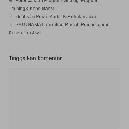
Perencanaan Program
,
Strategi Program
,
u
l
)
a
Training& Konsultansi
y
a
n
Idealisasi Peran Kader Kesehatan Jiwa
g
b
SATUNAMA Luncurkan Rumah Pembelajaran
a
r
Kesehatan Jiwa
u
)
Tinggalkan komentar
Komentar