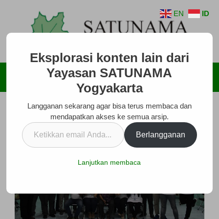
Langsung
EN
ID
ke
isi
Eksplorasi konten lain dari
Yayasan SATUNAMA
Menu
Yogyakarta
Langganan sekarang agar bisa terus membaca dan
mendapatkan akses ke semua arsip.
Ketikkan
Berlangganan
email
Anda...
Lanjutkan membaca