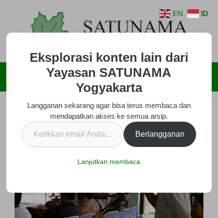
Langsung
EN
ID
ke
isi
Eksplorasi konten lain dari
Yayasan SATUNAMA
Menu
Yogyakarta
Langganan sekarang agar bisa terus membaca dan
mendapatkan akses ke semua arsip.
Ketikkan
Berlangganan
email
Anda...
Lanjutkan membaca