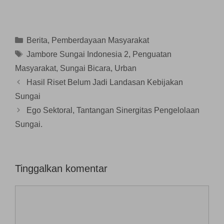
a
a
a
n
n
n
y
d
g
g
g
a
i
b
b
b
n
j
a
a
a
g
e
r
r
r
b
n
u
u
Kategori
Berita
,
Pemberdayaan Masyarakat
u
a
d
)
)
)
r
e
Tag
Jambore Sungai Indonesia 2
,
Penguatan
u
l
)
a
Masyarakat
,
Sungai Bicara
,
Urban
y
a
n
Hasil Riset Belum Jadi Landasan Kebijakan
g
b
Sungai
a
r
Ego Sektoral, Tantangan Sinergitas Pengelolaan
u
)
Sungai.
Tinggalkan komentar
Komentar