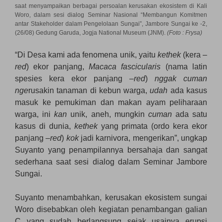
saat menyampaikan berbagai persoalan kerusakan ekosistem di Kali
Woro, dalam sesi dialog Seminar Nasional “Membangun Komitmen
antar Stakeholder dalam Pengelolaan Sungai”, Jambore Sungai ke -2,
(26/08) Gedung Garuda, Jogja National Museum (JNM).
(Foto : Frysa)
“Di Desa kami ada fenomena unik, yaitu
kethek
(kera –
red
) ekor panjang,
Macaca fascicularis
(nama latin
spesies kera ekor panjang –
red
)
nggak cuman
nge
rusakin tanaman di kebun warga,
udah
ada kasus
masuk ke pemukiman dan makan ayam peliharaan
warga, ini
kan
unik, aneh, mungkin
cuman
ada satu
kasus di dunia,
kethek
yang primata (ordo kera ekor
panjang –
red
)
kok
jadi karnivora, mengerikan”, ungkap
Suyanto yang penampilannya bersahaja dan sangat
sederhana saat sesi dialog dalam Seminar Jambore
Sungai.
Suyanto menambahkan, kerusakan ekosistem sungai
Woro disebabkan oleh kegiatan penambangan galian
C yang sudah berlangsung sejak usainya erupsi