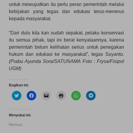
untuk mewujudkan itu perlu peran pemerintah melalui
kebijakan yang tegas dan edukasi terus-menerus
kepada masyarakat.
“Dari dulu kita kan sudah sepakat, pelaku konservasi
itu semua pihak, tapi ini berat kenyataannya, karena
pemerintah belum kelihatan serius untuk penegakan
hukum dan edukasi ke masyarakat”, tegas Suyanto.
(Prabu Ayunda Sora/SATUNAMA Foto : Frysa/Fisipol
UGM)
Bagikan ini:
K
K
K
K
K
K
l
l
l
l
l
l
i
i
i
i
i
i
k
k
k
k
k
k
u
u
u
u
u
u
n
n
n
n
n
n
Menyukai ini:
t
t
t
t
t
t
u
u
u
u
u
u
Memuat...
k
k
k
k
k
k
b
m
m
m
b
b