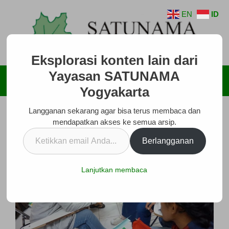
Langsung
EN
ID
ke
isi
Eksplorasi konten lain dari
Yayasan SATUNAMA
Menu
Yogyakarta
Langganan sekarang agar bisa terus membaca dan
mendapatkan akses ke semua arsip.
Ketikkan
Berlangganan
email
Anda...
Lanjutkan membaca