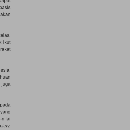
dapat
basis
pakan
elas.
 ikut
arakat
esia,
ahuan
 juga
pada
 yang
nilai
ciety.