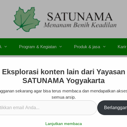
A
Program & Kegiatan
Produk & jasa
Karir
Eksplorasi konten lain dari Yayasan
SATUNAMA Yogyakarta
gganan sekarang agar bisa terus membaca dan mendapatkan akse
semua arsip.
kan
Berlangga
.
Lanjutkan membaca