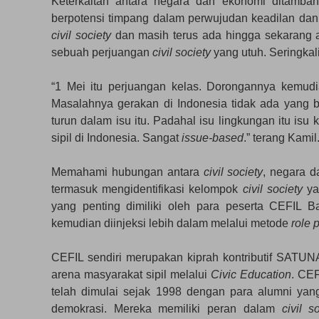
Keterkaitan antara negara dan ekonomi ditamb
berpotensi timpang dalam perwujudan keadilan dan
civil society
dan masih terus ada hingga sekarang
sebuah perjuangan
civil society
yang utuh. Seringkal
“1 Mei itu perjuangan kelas. Dorongannya kemud
Masalahnya gerakan di Indonesia tidak ada yang be
turun dalam isu itu. Padahal isu lingkungan itu isu 
sipil di Indonesia. Sangat
issue-based
.” terang Kamil
Memahami hubungan antara
civil society
, negara d
termasuk mengidentifikasi kelompok
civil society
ya
yang penting dimiliki oleh para peserta CEFIL 
kemudian diinjeksi lebih dalam melalui metode
role 
CEFIL sendiri merupakan kiprah kontributif SAT
arena masyarakat sipil melalui
Civic Education
. CE
telah dimulai sejak 1998 dengan para alumni yang 
demokrasi. Mereka memiliki peran dalam
civil s