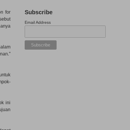
Subscribe
n for
sebut
Email Address
ganya
dalam
nan.”
untuk
mpok-
k ini
ujuan