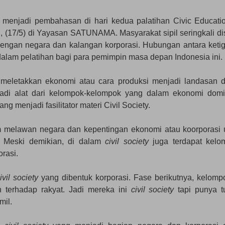
l menjadi pembahasan di hari kedua palatihan Civic Educatio
, (17/5) di Yayasan SATUNAMA. Masyarakat sipil seringkali di
dengan negara dan kalangan korporasi. Hubungan antara keti
alam pelatihan bagi para pemimpin masa depan Indonesia ini.
 meletakkan ekonomi atau cara produksi menjadi landasan 
adi alat dari kelompok-kelompok yang dalam ekonomi domi
menjadi fasilitator materi Civil Society.
m melawan negara dan kepentingan ekonomi atau koorporasi 
. Meski demikian, di dalam
civil society
juga terdapat kelo
rasi.
ivil society
yang dibentuk korporasi. Fase berikutnya, kelompo
 terhadap rakyat. Jadi mereka ini
civil society
tapi punya t
mil.