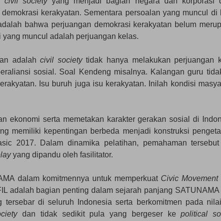
ah
civil society
yang menjadi bagian negara dan korporasi 
 demokrasi kerakyatan. Sementara persoalan yang muncul di 
 adalah bahwa perjuangan demokrasi kerakyatan belum meru
i yang muncul adalah perjuangan kelas.
ian adalah
civil society
tidak hanya melakukan perjuangan k
raliansi sosial. Soal Kendeng misalnya. Kalangan guru tidak
kerakyatan. Isu buruh juga isu kerakyatan. Inilah kondisi masy
.
an ekonomi serta memetakan karakter gerakan sosial di Indon
ng memiliki kepentingan berbeda menjadi konstruksi penget
Basic 2017. Dalam dinamika pelatihan, pemahaman tersebut
play
yang dipandu oleh fasilitator.
UNAMA dalam komitmennya untuk memperkuat
Civic Movement
FIL adalah bagian penting dalam sejarah panjang SATUNAMA
tersebar di seluruh Indonesia serta berkomitmen pada nilai-
ociety
dan tidak sedikit pula yang bergeser ke
political so