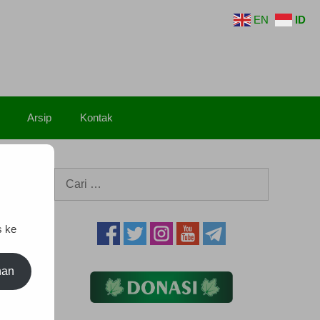
EN
ID
Arsip
Kontak
Cari
untuk:
s ke
nan