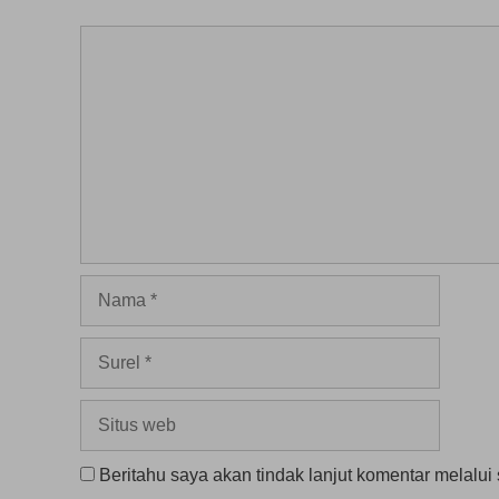
u
)
Komentar
Nama
Surel
Situs
web
Beritahu saya akan tindak lanjut komentar melalui 