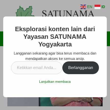
Langsung
EN
ID
ke
isi
Eksplorasi konten lain dari
Yayasan SATUNAMA
Menu
Yogyakarta
Langganan sekarang agar bisa terus membaca dan
mendapatkan akses ke semua arsip.
Ketikkan
Berlangganan
email
Anda...
Lanjutkan membaca