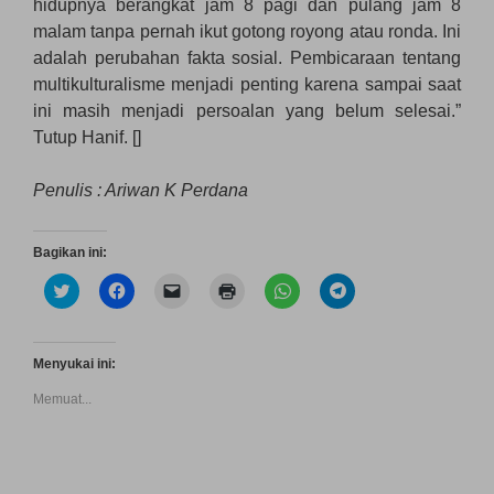
hidupnya berangkat jam 8 pagi dan pulang jam 8
malam tanpa pernah ikut gotong royong atau ronda. Ini
adalah perubahan fakta sosial. Pembicaraan tentang
multikulturalisme menjadi penting karena sampai saat
ini masih menjadi persoalan yang belum selesai.”
Tutup Hanif. []
Penulis : Ariwan K Perdana
Bagikan ini:
K
K
K
K
K
K
l
l
l
l
l
l
i
i
i
i
i
i
k
k
k
k
k
k
u
u
u
u
u
u
n
n
n
n
n
n
Menyukai ini:
t
t
t
t
t
t
u
u
u
u
u
u
Memuat...
k
k
k
k
k
k
b
m
m
m
b
b
e
e
e
e
e
e
r
m
n
n
r
r
b
b
g
c
b
b
a
a
i
e
a
a
g
g
r
t
g
g