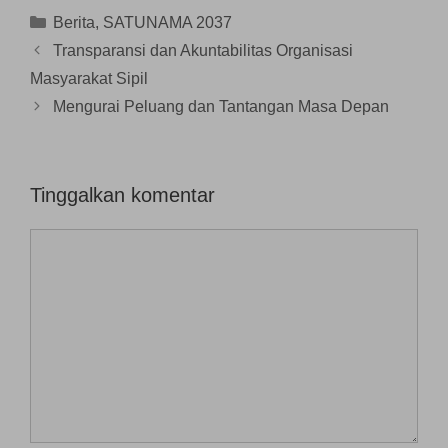
a
g
e
r
r
r
b
n
u
u
Kategori
Berita
,
SATUNAMA 2037
u
a
d
)
)
)
r
e
Transparansi dan Akuntabilitas Organisasi
u
l
)
a
Masyarakat Sipil
y
a
n
Mengurai Peluang dan Tantangan Masa Depan
g
b
a
r
u
)
Tinggalkan komentar
Komentar