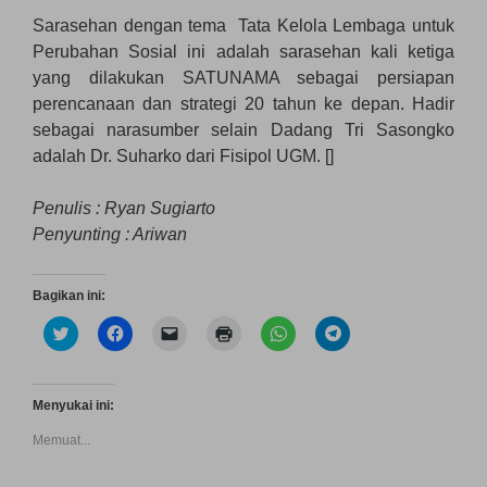
Sarasehan dengan tema Tata Kelola Lembaga untuk
Perubahan Sosial ini adalah sarasehan kali ketiga
yang dilakukan SATUNAMA sebagai persiapan
perencanaan dan strategi 20 tahun ke depan. Hadir
sebagai narasumber selain Dadang Tri Sasongko
adalah Dr. Suharko dari Fisipol UGM. []
Penulis : Ryan Sugiarto
Penyunting : Ariwan
Bagikan ini:
K
K
K
K
K
K
l
l
l
l
l
l
i
i
i
i
i
i
k
k
k
k
k
k
u
u
u
u
u
u
n
n
n
n
n
n
Menyukai ini:
t
t
t
t
t
t
u
u
u
u
u
u
Memuat...
k
k
k
k
k
k
b
m
m
m
b
b
e
e
e
e
e
e
r
m
n
n
r
r