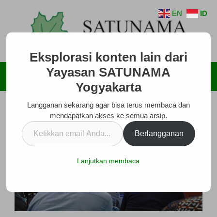
Langsung
EN
ID
ke
isi
Eksplorasi konten lain dari
Yayasan SATUNAMA
Menu
Yogyakarta
Langganan sekarang agar bisa terus membaca dan
mendapatkan akses ke semua arsip.
Ketikkan
Berlangganan
email
Anda...
Lanjutkan membaca