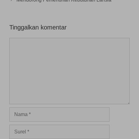
u
)
Tinggalkan komentar
Komentar
Nama
Surel