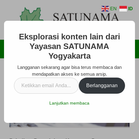
Langsung
EN
ID
ke
isi
Eksplorasi konten lain dari
Yayasan SATUNAMA
Menu
Yogyakarta
Langganan sekarang agar bisa terus membaca dan
mendapatkan akses ke semua arsip.
Ketikkan
Berlangganan
email
Anda...
Lanjutkan membaca