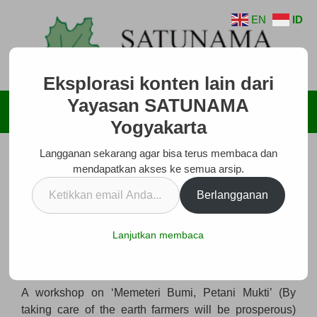
Langsung
EN
ID
ke
isi
Eksplorasi konten lain dari
Yayasan SATUNAMA
Menu
Yogyakarta
Langganan sekarang agar bisa terus membaca dan
Workshop Nasional
mendapatkan akses ke semua arsip.
Juni 1, 2009
oleh
SATUNAMA
Ketikkan
Berlangganan
email
Anda...
National Workshop on
Lanjutkan membaca
[photo1]
A workshop on ‘Memeteri Bumi, Petani Mukti’ (By
taking care of the earth farmers will be prosperous)