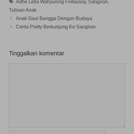
Tag
Adhe Lella Wahyuning Firdaussy
,
Sangiran
,
u
l
)
a
Tulisan Anak
y
a
n
Anak Gaul Bangga Dengan Budaya
g
b
Cerita Pretty Berkunjung Ke Sangiran
a
r
u
)
Tinggalkan komentar
Komentar
Nama