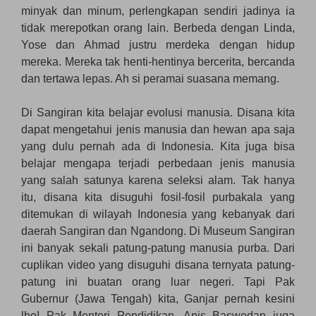
minyak dan minum, perlengkapan sendiri jadinya ia
tidak merepotkan orang lain. Berbeda dengan Linda,
Yose dan Ahmad justru merdeka dengan hidup
mereka. Mereka tak henti-hentinya bercerita, bercanda
dan tertawa lepas. Ah si peramai suasana memang.
Di Sangiran kita belajar evolusi manusia. Disana kita
dapat mengetahui jenis manusia dan hewan apa saja
yang dulu pernah ada di Indonesia. Kita juga bisa
belajar mengapa terjadi perbedaan jenis manusia
yang salah satunya karena seleksi alam. Tak hanya
itu, disana kita disuguhi fosil-fosil purbakala yang
ditemukan di wilayah Indonesia yang kebanyak dari
daerah Sangiran dan Ngandong. Di Museum Sangiran
ini banyak sekali patung-patung manusia purba. Dari
cuplikan video yang disuguhi disana ternyata patung-
patung ini buatan orang luar negeri. Tapi Pak
Gubernur (Jawa Tengah) kita, Ganjar pernah kesini
lho! Pak Menteri Pendidikan, Anis Baswedan juga