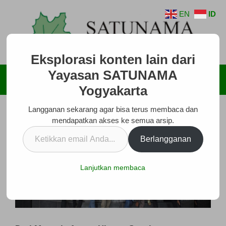
Langsung
EN
ID
ke
isi
Eksplorasi konten lain dari
Yayasan SATUNAMA
Menu
Yogyakarta
Langganan sekarang agar bisa terus membaca dan
mendapatkan akses ke semua arsip.
Ketikkan
Berlangganan
email
Anda...
Lanjutkan membaca