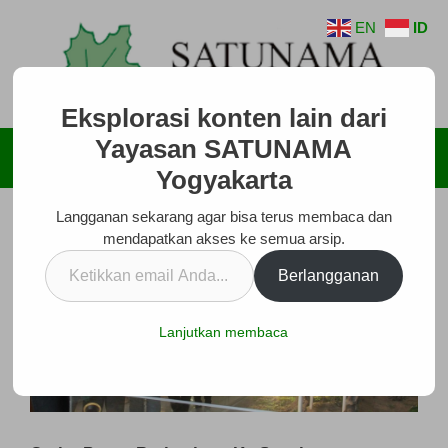
Langsung
EN
ID
ke
isi
Eksplorasi konten lain dari
Yayasan SATUNAMA
Menu
Yogyakarta
Langganan sekarang agar bisa terus membaca dan
mendapatkan akses ke semua arsip.
Ketikkan
Berlangganan
email
Anda...
Lanjutkan membaca