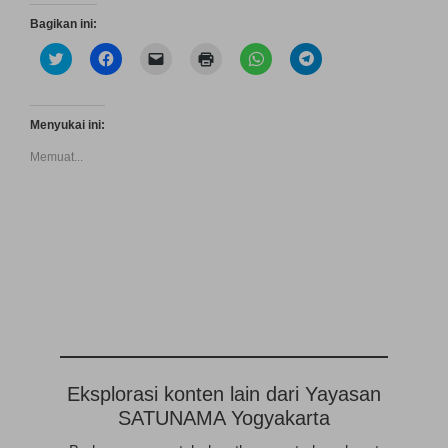
Bagikan ini:
K
K
K
K
K
K
l
l
l
l
l
l
i
i
i
i
i
i
k
k
k
k
k
k
u
u
u
u
u
u
n
n
n
n
n
n
Menyukai ini:
t
t
t
t
t
t
u
u
u
u
u
u
Memuat...
k
k
k
k
k
k
b
m
m
m
b
b
e
e
e
e
e
e
r
m
n
n
r
r
b
b
g
c
b
b
a
a
i
e
a
a
g
g
r
t
g
g
i
i
i
a
i
i
p
k
m
k
d
d
a
a
k
(
i
i
d
n
a
M
W
T
a
d
n
e
h
e
T
i
e
m
a
l
w
F
m
b
t
e
i
a
a
u
s
g
t
c
i
k
A
r
t
e
l
a
p
a
e
b
t
d
p
m
Eksplorasi konten lain dari Yayasan
r
o
a
i
(
(
(
o
u
j
M
M
SATUNAMA Yogyakarta
M
k
t
e
e
e
e
(
a
n
m
m
m
M
n
d
b
b