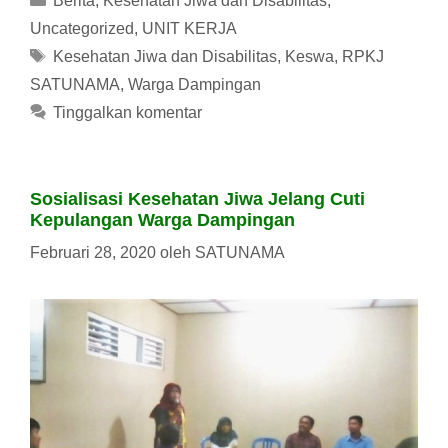
Berita
,
Kesehatan Jiwa dan Disabilitas
,
Uncategorized
,
UNIT KERJA
Tag
Kesehatan Jiwa dan Disabilitas
,
Keswa
,
RPKJ
SATUNAMA
,
Warga Dampingan
Tinggalkan komentar
Sosialisasi Kesehatan Jiwa Jelang Cuti
Kepulangan Warga Dampingan
Februari 28, 2020
oleh
SATUNAMA