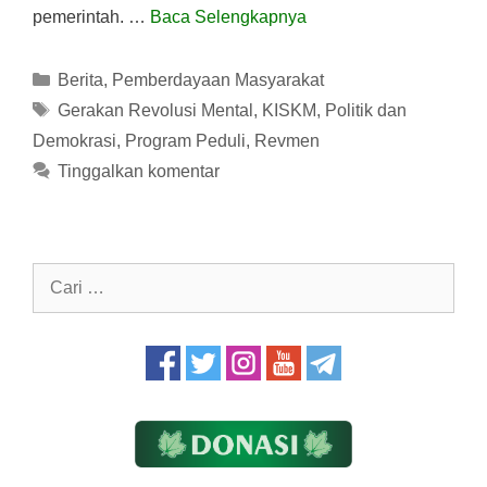
pemerintah. …
Baca Selengkapnya
Kategori
Berita
,
Pemberdayaan Masyarakat
Tag
Gerakan Revolusi Mental
,
KISKM
,
Politik dan
Demokrasi
,
Program Peduli
,
Revmen
Tinggalkan komentar
Cari
untuk: