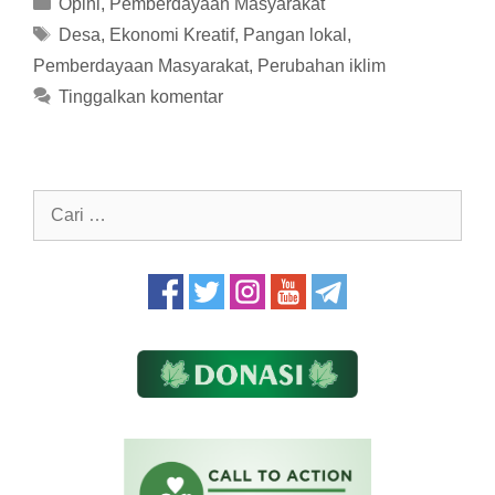
Kategori
Opini
,
Pemberdayaan Masyarakat
Tag
Desa
,
Ekonomi Kreatif
,
Pangan lokal
,
Pemberdayaan Masyarakat
,
Perubahan iklim
Tinggalkan komentar
Cari
untuk: