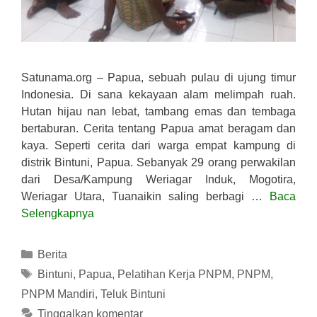
Satunama.org – Papua, sebuah pulau di ujung timur
Indonesia. Di sana kekayaan alam melimpah ruah.
Hutan hijau nan lebat, tambang emas dan tembaga
bertaburan. Cerita tentang Papua amat beragam dan
kaya. Seperti cerita dari warga empat kampung di
distrik Bintuni, Papua. Sebanyak 29 orang perwakilan
dari Desa/Kampung Weriagar Induk, Mogotira,
Weriagar Utara, Tuanaikin saling berbagi …
Baca
Selengkapnya
Kategori
Berita
Tag
Bintuni
,
Papua
,
Pelatihan Kerja PNPM
,
PNPM
,
PNPM Mandiri
,
Teluk Bintuni
Tinggalkan komentar