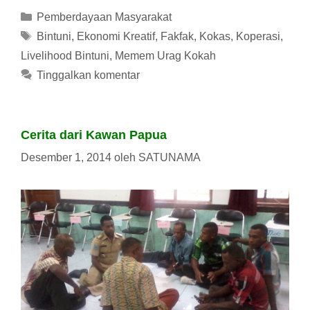
Kategori
Pemberdayaan Masyarakat
Tag
Bintuni
,
Ekonomi Kreatif
,
Fakfak
,
Kokas
,
Koperasi
,
Livelihood Bintuni
,
Memem Urag Kokah
Tinggalkan komentar
Cerita dari Kawan Papua
Desember 1, 2014
oleh
SATUNAMA