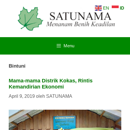
Langsung
EN
ID
ke
isi
Menu
Bintuni
Mama-mama Distrik Kokas, Rintis
Kemandirian Ekonomi
April 9, 2019
oleh
SATUNAMA