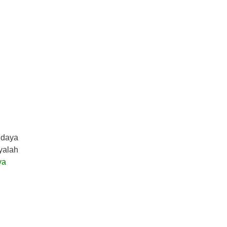
 daya
nyalah
ya