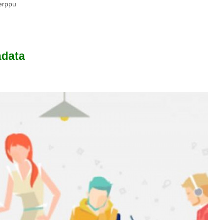
erppu
adata