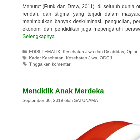
Menurut (Funk dan Drew, 2011), di seluruh dunia 
rendah, dan stigma yang terjadi dalam masya
menimbulkan banyak deskriminasi, pengucilan, pen
ekonomi dan pendidikan juga mepengaruhi pera
Selengkapnya
Kategori
EDISI TEMATIK
,
Kesehatan Jiwa dan Disabilitas
,
Opini
Tag
Kader Kesehatan
,
Kesehatan Jiwa
,
ODGJ
Tinggalkan komentar
Mendidik Anak Merdeka
September 30, 2019
oleh
SATUNAMA