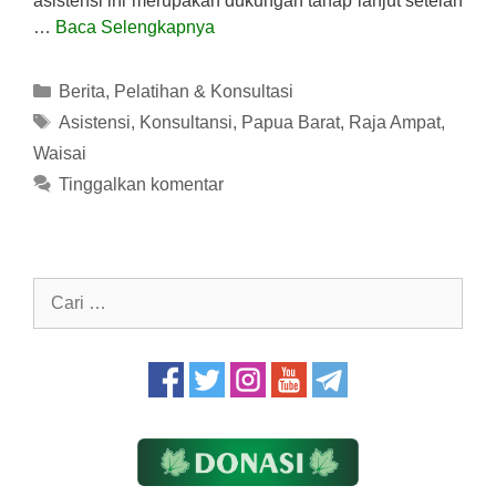
asistensi ini merupakan dukungan tahap lanjut setelah
…
Baca Selengkapnya
Kategori
Berita
,
Pelatihan & Konsultasi
Tag
Asistensi
,
Konsultansi
,
Papua Barat
,
Raja Ampat
,
Waisai
Tinggalkan komentar
Cari
untuk: