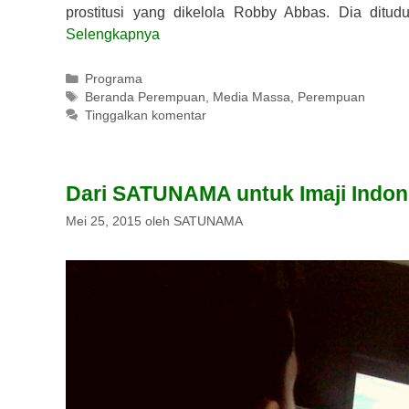
prostitusi yang dikelola Robby Abbas. Dia ditud
Selengkapnya
Kategori
Programa
Tag
Beranda Perempuan
,
Media Massa
,
Perempuan
Tinggalkan komentar
Dari SATUNAMA untuk Imaji Indon
Mei 25, 2015
oleh
SATUNAMA