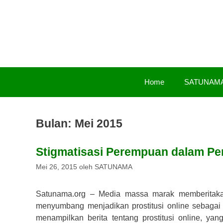
Langsung
ke
isi
Home
SATUNAM
Bulan:
Mei 2015
Stigmatisasi Perempuan dalam Pe
Mei 26, 2015
oleh
SATUNAMA
Satunama.org – Media massa marak memberitakan i
menyumbang menjadikan prostitusi online sebagai
menampilkan berita tentang prostitusi online, yan