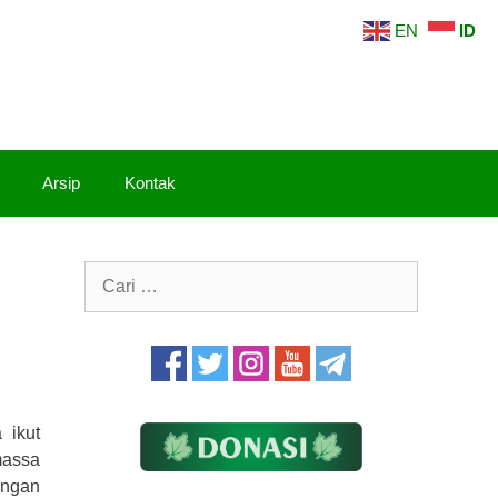
EN
ID
Arsip
Kontak
Cari
untuk:
 ikut
massa
ingan