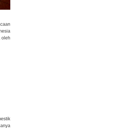
acaan
nesia
 oleh
estik
hanya