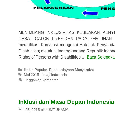
MENIMBANG INKLUSIVITAS KEBIJAKAN PENY
DEBAT CALON PRESIDEN PADA PEMILIHAN P
meratifikasi Konvensi mengenai Hak-hak Penyandan
Disabilities) melalui Undang-undang Republik Indo
Rights of Persons with Disabilities …
Baca Selengk
Kategori
Ilmiah Populer
,
Pemberdayaan Masyarakat
Tag
Mei 2015 - Imaji Indonesia
Tinggalkan komentar
Inklusi dan Masa Depan Indonesia
Mei 25, 2015
oleh
SATUNAMA