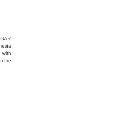
NGAR
esia
 with
n the