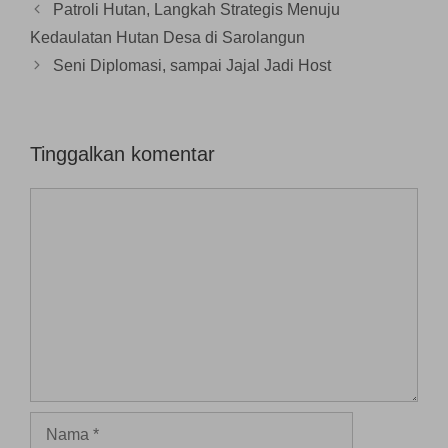
n
Patroli Hutan, Langkah Strategis Menuju
g
b
Kedaulatan Hutan Desa di Sarolangun
a
r
Seni Diplomasi, sampai Jajal Jadi Host
u
)
Tinggalkan komentar
Komentar
Nama