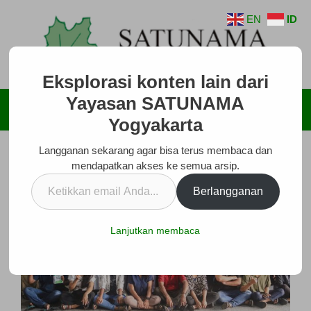
Langsung
EN
ID
ke
isi
Eksplorasi konten lain dari
Yayasan SATUNAMA
Menu
Yogyakarta
Langganan sekarang agar bisa terus membaca dan
mendapatkan akses ke semua arsip.
Ketikkan
Berlangganan
email
Anda...
Lanjutkan membaca