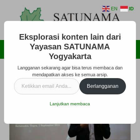
Langsung
EN
ID
ke
isi
Eksplorasi konten lain dari
Yayasan SATUNAMA
Menu
Yogyakarta
Langganan sekarang agar bisa terus membaca dan
mendapatkan akses ke semua arsip.
Ketikkan
Berlangganan
email
Anda...
Lanjutkan membaca