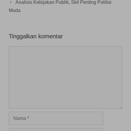
r
Analisis Kebijakan Publik, Skil Penting Politisi
u
)
Muda
Tinggalkan komentar
Komentar
Nama