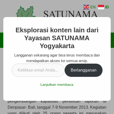
Langsung
EN
ID
ke
isi
Eksplorasi konten lain dari
Yayasan SATUNAMA
Menu
Yogyakarta
Langganan sekarang agar bisa terus membaca dan
mendapatkan akses ke semua arsip.
Berkomunikasi dengan Tulisan
Ketikkan
Berlangganan
email
Desember 30, 2013
oleh
SATUNAMA
Anda...
Lanjutkan membaca
Sebanyak 16 (enam belas) mitra organisasi
SATUNAMA-MISEREOR melakukan pertemuan
pengembangan kapasitas penulisan laporan di
Denpasar- Bali, tanggal 7-9 November 2013. Kegiatan
yang diikuti oleh 25 orang peserta ini merupakan