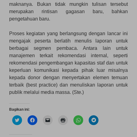
maknanya. Bukan tidak mungkin tulisan tersebut
merupakan rintisan gagasan baru, bahkan
pengetahuan baru.
Proses kegiatan yang berlangsung dengan lancar ini
mengajak peserta berlatih menulis laporan untuk
berbagai segmen pembaca. Antara lain untuk
manajemen terkait rekomendasi internal, seperti
rekomendasi pengembangan kapasitas staf dan untuk
keperluan komunikasi kepada pihak luar misalnya
kepada donor dengan menyertakan elemen temuan
terbaik (best practice) dan menuliskan laporan untuk
publik melalui media massa. (Ste.)
Bagikan ini:
K
K
K
K
K
K
l
l
l
l
l
l
i
i
i
i
i
i
k
k
k
k
k
k
u
u
u
u
u
u